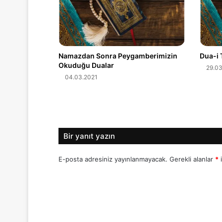
Namazdan Sonra Peygamberimizin
Dua-i 
Okuduğu Dualar
29.03
04.03.2021
Bir yanıt yazın
E-posta adresiniz yayınlanmayacak.
Gerekli alanlar
*
i
Y
o
r
u