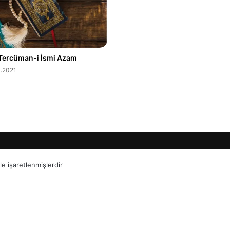
Tercüman-i İsmi Azam
.2021
le işaretlenmişlerdir