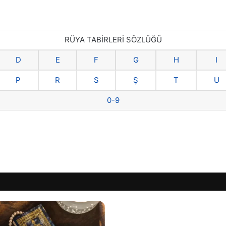
RÜYA TABİRLERİ SÖZLÜĞÜ
D
E
F
G
H
I
P
R
S
Ş
T
U
0-9