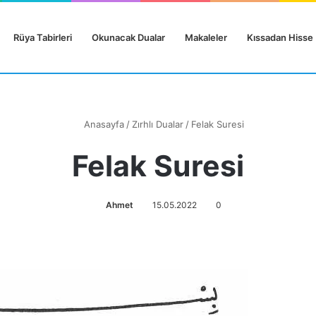
Rüya Tabirleri
Okunacak Dualar
Makaleler
Kıssadan Hisse
Anasayfa
/
Zırhlı Dualar
/
Felak Suresi
Felak Suresi
Ahmet
15.05.2022
0