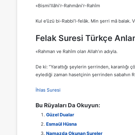
«Bismi’llâhi’r-Rahmâni’r-Rahîm
Kul e’ûzü bi-Rabbi’l-felâk. Min şerri mâ balak. 
Felak Suresi Türkçe Anla
«Rahman ve Rahîm olan Allah’ın adıyla.
De ki: “Yarattığı şeylerin şerrinden, karanlığ
eylediği zaman hasetçinin şerrinden sabahın Ra
İhlas Suresi
Bu Rüyaları Da Okuyun:
Güzel Dualar
Esmaül Hüsna
Namazda Okunan Sureler