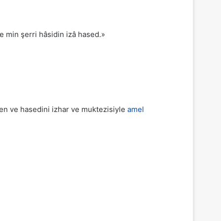
Ve min şerri hâsidin izâ hased.»
den ve hasedini izhar ve muktezisiyle
amel