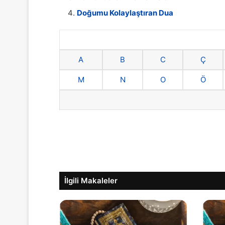
Doğumu Kolaylaştıran Dua
A
B
C
Ç
M
N
O
Ö
İlgili Makaleler