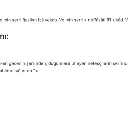
Ve min şerri ğasikın izâ vekab. Ve min şerrin-neffâsâti fi’l-ukâd. 
mı:
ı çöken gecenin şerrinden, düğümlere üfleyen nefesçilerin şerrin
bbine sığınırım “.»