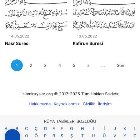
14.05.2022
10.05.2022
Nasr Suresi
Kafirun Suresi
1
2
3
4
5
»
...
Son
islamiruyalar.org © 2017-2026 Tüm Hakları Saklıdır
Hakkımızda
Kaynaklarımız
Gizlilik
İletişim
RÜYA TABİRLERİ SÖZLÜĞÜ
A
B
C
Ç
D
E
F
G
H
I
İ
J
K
L
M
N
O
Ö
P
R
S
Ş
T
U
Ü
V
Y
Z