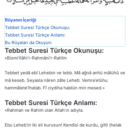
Rüyanın İçeriği
Tebbet Suresi Türkçe Okunuşu:
Tebbet Suresi Türkçe Anlamı:
Bu Rüyaları da Okuyun:
Tebbet Suresi Türkçe Okunuşu:
«Bismi’Ilâhi’r-Rahmâni’r-Rahîm
Tebbet yedâ ebî Lehebin ve tebb. Mâ ağnâ anhü mâlühû ve
mâ keseb. Seyasla nâren zâte Leheb. Vemre’etühu
hammâlete’lhatab. Fî ciydiha hablün min mesed.»
Tebbet Suresi Türkçe Anlamı:
«Rahman ve Rahim olan Allah’ın adıyla.
Ebu Leheb’in iki eli kurusun! Kendisi de kurdu, gitti (helak