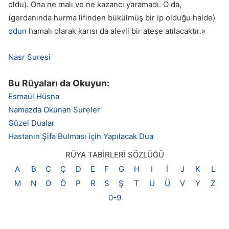
oldu). Ona ne malı ve ne kazancı yaramadı. O da,
(gerdanında hurma lifinden bükülmüş bir ip olduğu halde)
odun
hamalı olarak karısı da alevli bir ateşe atılacaktır.»
Nasr Suresi
Bu Rüyaları da Okuyun:
Esmaül Hüsna
Namazda Okunan Sureler
Güzel Dualar
Hastanın Şifa Bulması için Yapılacak Dua
RÜYA TABİRLERİ SÖZLÜĞÜ
A
B
C
Ç
D
E
F
G
H
I
İ
J
K
L
M
N
O
Ö
P
R
S
Ş
T
U
Ü
V
Y
Z
0-9