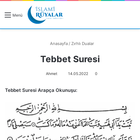
R
Menü
A
Anasayfa
/
Zırhlı Dualar
Tebbet Suresi
Rüyanızı Arayın
Ahmet
14.05.2022
0
Tebbet Suresi Arapça Okunuşu: