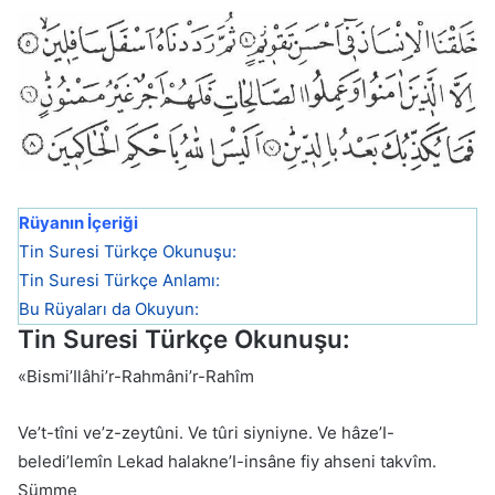
Rüyanın İçeriği
Tin Suresi Türkçe Okunuşu:
Tin Suresi Türkçe Anlamı:
Bu Rüyaları da Okuyun:
Tin Suresi Türkçe Okunuşu:
«Bismi’Ilâhi’r-Rahmâni’r-Rahîm
Ve’t-tîni ve’z-zeytûni. Ve tûri siyniyne. Ve hâze’I-
beledi’lemîn Lekad halakne’I-insâne fiy ahseni takvîm.
Sümme