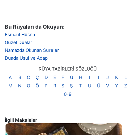
Bu Rüyaları da Okuyun:
Esmaül Hüsna
Güzel Dualar
Namazda Okunan Sureler
Duada Usul ve Adap
RÜYA TABİRLERİ SÖZLÜĞÜ
A
B
C
Ç
D
E
F
G
H
I
İ
J
K
L
M
N
O
Ö
P
R
S
Ş
T
U
Ü
V
Y
Z
0-9
İlgili Makaleler