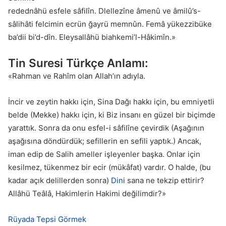
redednâhü esfele sâfilîn. Dlellezîne âmenû ve âmilû’s-
sâlihâti felcimin ecrün ğayrü memnûn. Femâ yükezzibüke
ba’dii bi’d-dîn. Eleysallâhü biahkemi’l-Hâkimîn.»
Tin Suresi Türkçe Anlamı:
«Rahman ve Rahîm olan Allah’ın adıyla.
İncir ve zeytin hakkı için, Sina Dağı hakkı için, bu emniyetli
belde (Mekke) hakkı için, ki Biz insanı en güzel bir biçimde
yarattık. Sonra da onu esfel-i sâfilîne çevirdik (Aşağının
aşağısına döndürdük; sefillerin en sefili yaptık.) Ancak,
iman edip de Salih ameller işleyenler başka. Onlar için
kesilmez, tükenmez bir ecir (mükâfat) vardır. O halde, (bu
kadar açık delillerden sonra)
Din
i sana ne tekzip ettirir?
Allâhü Teâlâ, Hakimlerin Hakimi değilimdir?»
Rüyada Tepsi Görmek