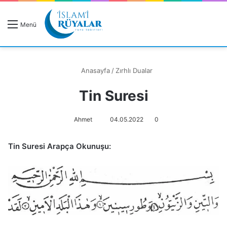
R
Menü
A
Anasayfa
/
Zırhlı Dualar
Tin Suresi
Rüyanızı Arayın
Ahmet
04.05.2022
0
Tin Suresi Arapça Okunuşu: