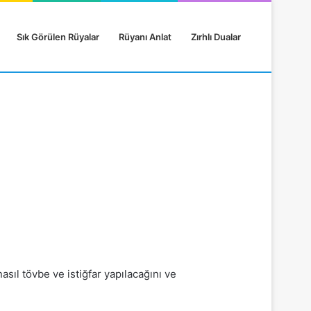
Sık Görülen Rüyalar
Rüyanı Anlat
Zırhlı Dualar
asıl tövbe ve istiğfar yapılacağını ve