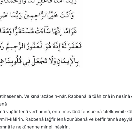
atihaseneh. Ve kınâ ‘azâbe’n-nâr. Rabbenâ lâ tüâhıznâ in nesînâ 
benâ
nnâ vağfir lenâ verhamnâ, ente mevlânâ fensur-nâ ‘alelkavmil-kâ
mi’l-kâfirîn. Rabbenâ fağfir lenâ zünûbenâ ve keffir ‘annâ seyyi
hamnâ le nekûnenne minel-hâsirîn.