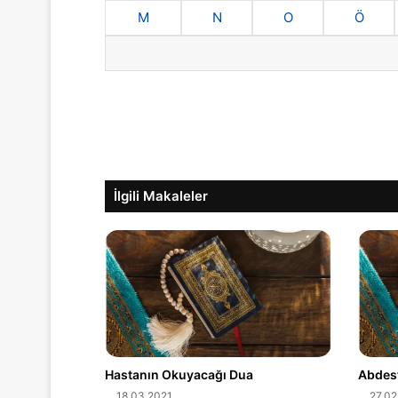
M
N
O
Ö
İlgili Makaleler
Hastanın Okuyacağı Dua
Abdest
18.03.2021
27.02