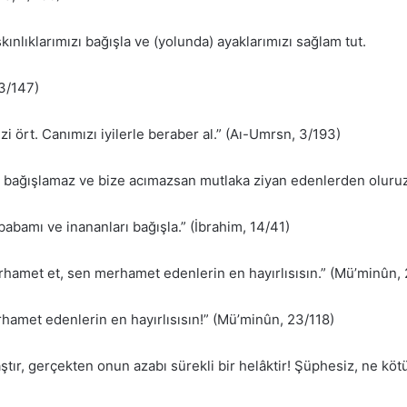
ınlıklarımızı bağışla ve (yolunda) ayaklarımızı sağlam tut.
 3/147)
i ört. Canımızı iyilerle beraber al.” (Aı-Umrsn, 3/193)
i bağışlamaz ve bize acımazsan mutlaka ziyan edenlerden oluruz.”
bamı ve inananları bağışla.” (İbrahim, 14/41)
merhamet et, sen merhamet edenlerin en hayırlısısın.” (Mü’minûn,
amet edenlerin en hayırlısısın!” (Mü’minûn, 23/118)
r, gerçekten onun azabı sürekli bir helâktir! Şüphesiz, ne kötü 