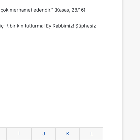
, çok merhamet edendir.” (Kasas, 28/16)
ç- \ bir kin tutturma! Ey Rabbimiz! Şüphesiz
İ
J
K
L