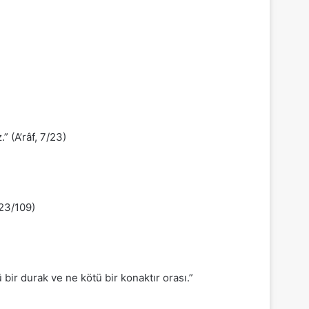
 (A’râf, 7/23)
 23/109)
bir durak ve ne kötü bir konaktır orası.”