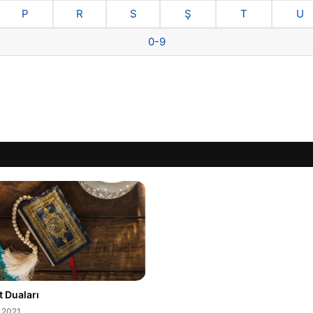
P
R
S
Ş
T
U
0-9
 Duaları
.2021