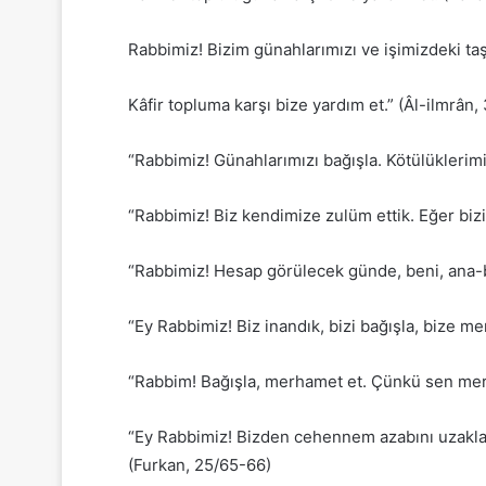
Rabbimiz! Bizim günahlarımızı ve işimizdeki taşk
Kâfir topluma karşı bize yardım et.” (Âl-ilmrân,
“Rabbimiz! Günahlarımızı bağışla. Kötülüklerimiz
“Rabbimiz! Biz kendimize zulüm ettik. Eğer biz
“Rabbimiz! Hesap görülecek günde, beni, ana-ba
“Ey Rabbimiz! Biz inandık, bizi bağışla, bize 
“Rabbim! Bağışla, merhamet et. Çünkü sen merh
“Ey Rabbimiz! Bizden cehennem azabını uzaklaştı
(Furkan, 25/65-66)