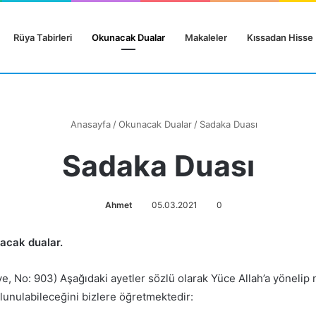
Rüya Tabirleri
Okunacak Dualar
Makaleler
Kıssadan Hisse
Anasayfa
/
Okunacak Dualar
/
Sadaka Duası
Sadaka Duası
Ahmet
05.03.2021
0
nacak dualar.
ıye, No: 903) Aşağıdaki ayetler sözlü olarak Yüce Allah’a yönelip n
ulunulabileceğini bizlere öğretmektedir: