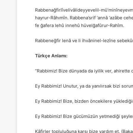
Rabbenağfirlîvelivâlideyyevelil-mü’minîneyev
hayrur-Râhımîn. Rabbena’srif ‘annâ ‘azâbe ceh
fe ğafera lehû innehû hüvelğafûrur-Rahîm.
Rabbeneğfir lenâ ve li ihvâninel-lezîne sebekûn
Türkçe Anlamı:
“Rabbimiz! Bize dünyada da iyilik ver, ahirette 
Ey Rabbimiz! Unutur, ya da yanılırsak bizi soru
Ey Rabbimiz! Bize, bizden öncekilere yüklediği
Ey Rabbimiz! Bize gücümüzün yetmediği şeyleri y
Kâfirler topluluğuna karşı bize yardım et. (Baka