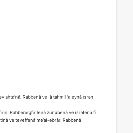
ev ahta’nâ. Rabbenâ ve lâ tahmil ‘aleynâ ısran
firîn. Rabbeneğfir lenâ zünûbenâ ve isrâfenâ fî
âtinâ ve teveffenâ me’al-ebrâr. Rabbenâ