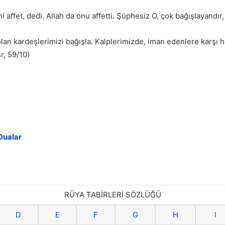
affet, dedi. Allah da onu affetti. Şüphesiz O, çok bağışlayandır
an kardeşlerimizi bağışla. Kalplerimizde, iman edenlere karşı hi
r, 59/10)
Dualar
RÜYA TABİRLERİ SÖZLÜĞÜ
D
E
F
G
H
I