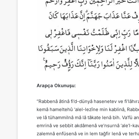
Arapça Okunuşu:
“Rabbenâ âtinâ fi’d-dünyâ hasenetev ve fi’lâhır
kemâ hameltehû ‘alel-lezîne min kablinâ, Rab
ve lâ tühammilnâ mâ lâ tâkate lenâ bih. Va’fü a
emrinâ ve sebbit akdâmenâ ve’nsurnâ ‘ale’l-kav
zalemnâ enfüsenâ ve in lem tağfir lenâ ve ter