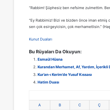
“Rabbim! Şüphesiz ben nefsime zulmettim. Beni 
“Ey Rabbimiz! Bizi ve bizden önce iman etmiş ol
sen çok esirgeyicisin, çok merhametlisin.” (Haş
Kunut Duaları
Bu Rüyaları Da Okuyun:
Esmaül Hüsna
Kurandan Merhamet, Af, Yardım, İçerikli 
Kur’an-ı Kerim’de Yusuf Kıssası
Hatim Duası
A
B
C
Ç