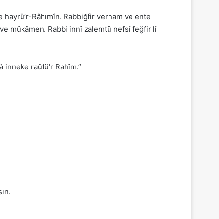
 hayrü’r-Râhımîn. Rabbiğfir verham ve ente
 mükâmen. Rabbi innî zalemtü nefsî feğfir lî
nâ inneke raûfü’r Rahîm.”
sın.