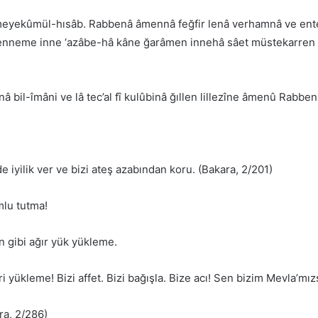
meyekûmül-hısâb. Rabbenâ âmennâ feğfir lenâ verhamnâ ve ente
enneme inne ‘azâbe-hâ kâne ğarâmen innehâ sâet müstekarren ve
â bil-îmâni ve lâ tec’al fî kulûbinâ ğıllen lillezîne âmenû Rabbe
de iyilik ver ve bizi ateş azabından koru. (Bakara, 2/201)
mlu tutma!
n gibi ağır yük yükleme.
ükleme! Bizi affet. Bizi bağışla. Bize acı! Sen bizim Mevla’mız
ra, 2/286)