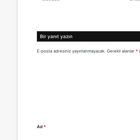
Bir yanıt yazın
E-posta adresiniz yayınlanmayacak.
Gerekli alanlar
*
i
Y
o
r
u
m
*
Ad
*