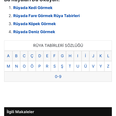
Rüyada Kedi Görmek
Rüyada Fare Görmek Rüya Tabirleri
Rüyada Köpek Görmek
Rüyada Deniz Görmek
RÜYA TABİRLERİ SÖZLÜĞÜ
A
B
C
Ç
D
E
F
G
H
I
İ
J
K
L
M
N
O
Ö
P
R
S
Ş
T
U
Ü
V
Y
Z
0-9
İlgili Makaleler