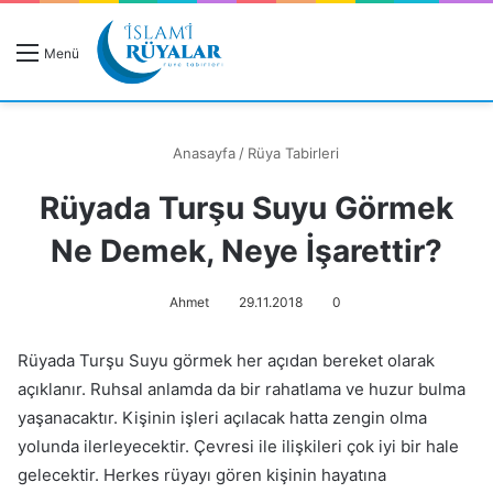
R
Menü
A
Anasayfa
/
Rüya Tabirleri
Rüyada Turşu Suyu Görmek
Rüyanızı Arayın
Ne Demek, Neye İşarettir?
Ahmet
29.11.2018
0
Rüyada Turşu Suyu görmek her açıdan bereket olarak
açıklanır. Ruhsal anlamda da bir rahatlama ve huzur bulma
yaşanacaktır. Kişinin işleri açılacak hatta zengin olma
yolunda ilerleyecektir. Çevresi ile ilişkileri çok iyi bir hale
gelecektir. Herkes rüyayı gören kişinin hayatına