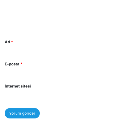
u
m
*
Ad
*
E-posta
*
İnternet sitesi