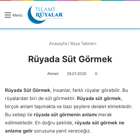
R
Menü
A
Anasayfa
/
Rüya Tabirleri
Rüyada Süt Görmek
Rüyanızı Arayın
Ahmet
29.01.2020
0
Rüyada Süt Görmek
, İnsanlar, farklı rüyalar görebilir. Bu
rüyalardan biri de süt görmektir.
Rüyada süt görmek
,
birçok anlam taşımakta ve bazı şeylere delalet etmektedir.
Bu sebep ile
rüyada süt görmenin anlamı
merak
edilmektedir. En doğru şekilde,
rüyada süt görmek ne
anlama gelir
sorusuna yanıt vereceğiz.