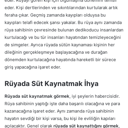
eder. Rüyayı gören kişi için olgunlaşma dönemini temsil
eder. Kişi dertlerinden ve sıkıntılarından kurtularak artık
feraha çıkar. Geçmiş zamanda kayıpları olduysa bu
kayıpları telafi edecek şansı yakalar. Bu rüya aynı zamanda
rüya sahibinin çevresinde bulunan dedikoducu insanlardan
kurtulacağı ve bu tür insanları hayatından temizleyeceğini
de simgeler. Ayrıca rüyada sütün kaynaması kişinin her
dileğinin gerçekleşmeye başlayacağına ve durağan
dönemden kurtulacağına hayatında hareketli bir sürece
giriş yapacağına işaret eder.
Rüyada Süt Kaynatmak İhya
Rüyada süt kaynatmak görmek
, iyi şeylerin habercisidir.
Rüya sahibinin yaptığı işte daha başarılı olacağına ve para
kazanacağına işaret eder. Aynı zamanda rüya sahibinin
hayatın sevdiği bir kişi varsa, bu kişi ile evliliğin kapıları
açılacaktır. Genel olarak
rüyada süt kaynattığını görmek
,