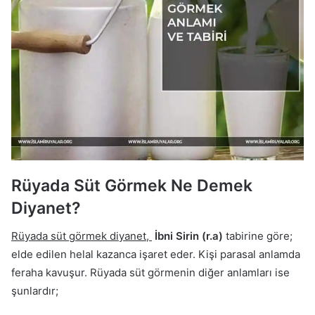
Rüyada Süt Görmek Ne Demek
Diyanet?
Rüyada süt görmek diyanet,
İbni Sirin (r.a)
tabirine göre;
elde edilen helal kazanca işaret eder. Kişi parasal anlamda
feraha kavuşur. Rüyada süt görmenin diğer anlamları ise
şunlardır;