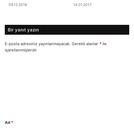
09.12.2018
14.01.2017
Bir yanıt yazın
E-posta adresiniz yayınlanmayacak.
Gerekli alanlar
*
ile
işaretlenmişlerdir
Y
o
r
u
m
*
Ad
*