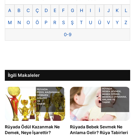
A
B
C
Ç
D
E
F
G
H
I
İ
J
K
L
M
N
O
Ö
P
R
S
Ş
T
U
Ü
V
Y
Z
0-9
İlgili Makaleler
Rüyada Ödül Kazanmak Ne
Rüyada Bebek Sevmek Ne
Demek, Neye İşarettir?
Anlama Gelir? Rüya Tabirleri