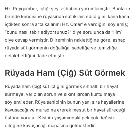
Hz. Peygamber, içtiği şeyi ashabına yorumlamıştır. Bunların
birinde kendisine rüyasında süt ikram edildiğini, kana kana
içtikten sonra arta kalanını Hz. Ömer’ e verdiğini söylemiş;
“bunu nasıl tabir ediyorsunuz?” diye sorulunca da “ilim”
diye cevap vermiştir. Diireml’nin naklettiğine göre, ashap,
rüyada süt görmenin doğallığa, sadeliğe ve temizliğe
delalet ettiğini ifade etmiştir.
Rüyada Ham (Çiğ) Süt Görmek
Rüyada ham (çiğ) süt içtiğini görmek sıhhatli bir hayat
sürmeye, var olan sorun ve sıkıntılardan kurtulmaya
söylenti eder. Rüya sahibinin bunun yanı sıra hayallerine
kavuşacağı ve muradına ererek mesut bir hayat süreceği
üstüne yorulur. Kişinin yaşamındaki pek çok değişik
dileğine kavuşacağı manasına gelmektedir.