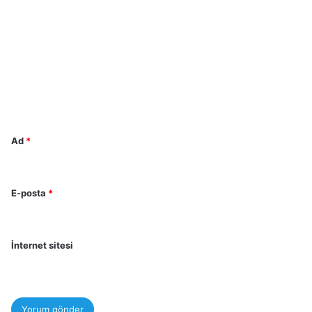
o
r
u
m
*
Ad
*
E-posta
*
İnternet sitesi