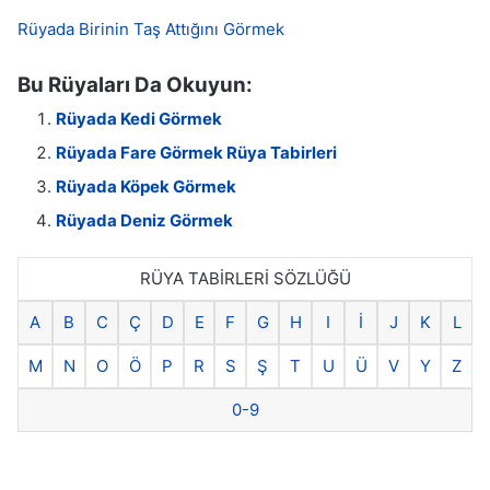
Rüyada Birinin Taş Attığını Görmek
Bu Rüyaları Da Okuyun:
Rüyada Kedi Görmek
Rüyada Fare Görmek Rüya Tabirleri
Rüyada Köpek Görmek
Rüyada Deniz Görmek
RÜYA TABİRLERİ SÖZLÜĞÜ
A
B
C
Ç
D
E
F
G
H
I
İ
J
K
L
M
N
O
Ö
P
R
S
Ş
T
U
Ü
V
Y
Z
0-9