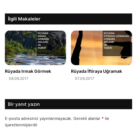
İlgili Makaleler
Rüyada Irmak Görmek
Rüyada İftiraya Uğramak
06.09.2017
07.09.2017
Bir yanıt yazın
E-posta adresiniz yayınlanmayacak.
Gerekli alanlar
*
ile
işaretlenmişlerdir
Y