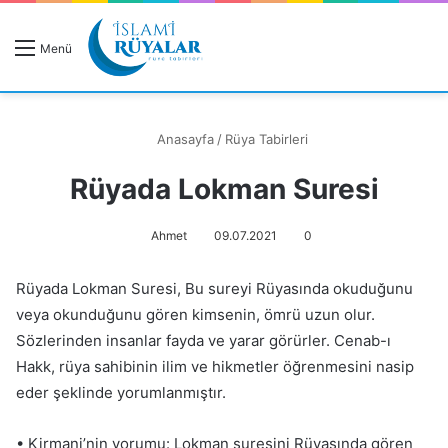
R
Menü
A
Anasayfa
/
Rüya Tabirleri
Rüyada Lokman Suresi
Rüyanızı Arayın
Ahmet
09.07.2021
0
Rüyada Lokman Suresi, Bu sureyi Rüyasında okuduğunu
veya okunduğunu gören kimsenin, ömrü uzun olur.
Sözlerinden insanlar fayda ve yarar görürler. Cenab-ı
Hakk, rüya sahibinin ilim ve hikmetler öğrenmesini nasip
eder şeklinde yorumlanmıştır.
• Kirmani’nin yorumu: Lokman suresini Rüyasında gören