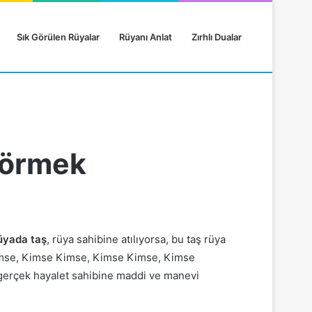
Sık Görülen Rüyalar
Rüyanı Anlat
Zırhlı Dualar
 Görmek
üyada taş
, rüya sahibine atılıyorsa, bu taş rüya
mse, Kimse Kimse, Kimse Kimse, Kimse
 gerçek hayalet sahibine maddi ve manevi