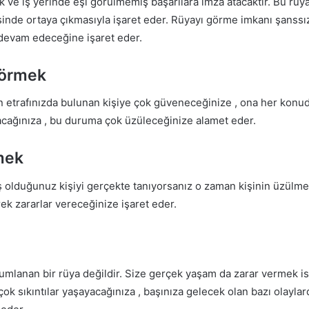
 ve iş yerinde eşi görülmemiş başarılara imza atacaktır.
Bu rüya
inde ortaya çıkmasıyla işaret eder.
Rüyayı görme imkanı şanssız
devam edeceğine işaret eder.
Görmek
zin etrafınızda bulunan kişiye çok güveneceğinize , ona her konud
yacağınıza , bu duruma çok üzüleceğinize alamet eder.
mek
ş olduğunuz kişiyi gerçekte tanıyorsanız o zaman kişinin üzülmes
ek zararlar vereceğinize işaret eder.
rumlanan bir rüya değildir. Size gerçek yaşam da zarar vermek i
ok sıkıntılar yaşayacağınıza , başınıza gelecek olan bazı olaylar