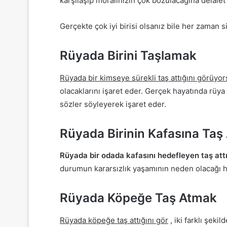
karşılaşıp moralinizin çok bozulacağına delalet
Gerçekte çok iyi birisi olsanız bile her zaman s
Rüyada Birini Taşlamak
Rüyada bir kimseye sürekli taş attığını görüyo
olacaklarını işaret eder.
Gerçek hayatında rüya 
sözler söyleyerek işaret eder.
Rüyada Birinin Kafasına Taş
Rüyada bir odada kafasını hedefleyen taş attı
durumun kararsızlık yaşamının neden olacağı ha
Rüyada Köpeğe Taş Atmak
Rüyada köpeğe taş attığını gör
, iki farklı şeki