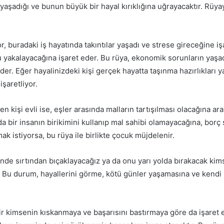
 yaşadığı ve bunun büyük bir hayal kırıklığına uğrayacaktır.
Rüyay
or, buradaki iş hayatında takıntılar yaşadı ve strese gireceğine iş
u yakalayacağına işaret eder.
Bu rüya, ekonomik sorunların yaşadı
eder.
Eğer hayalinizdeki kişi gerçek hayatta taşınma hazırlıkları 
şaretliyor.
 kişi evli ise, eşler arasında malların tartışılması olacağına aray
 bir insanın birikimini kullanıp mal sahibi olamayacağına, borç 
k istiyorsa, bu rüya ile birlikte çocuk müjdelenir.
nde sırtından bıçaklayacağız ya da onu yarı yolda bırakacak kimse
.
Bu durum, hayallerini görme, kötü günler yaşamasına ve kendi k
bir kimsenin kıskanmaya ve başarısını bastırmaya göre da işaret 