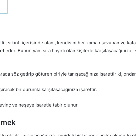
li , sıkıntı içerisinde olan , kendisini her zaman savunan ve kafa
eder. Bunun yanı sıra hayırlı olan kişilerle karşılaşacağınıza ,
rada söz getirip götüren biriyle tanışacağınıza işarettir ki, onda
ıracak bir durumla karşılaşacağınıza işarettir.
evinç ve neşeye işaretle tabir olunur.
örmek
lu olaylar yaşayacağınıza , müjdeli bir haber alarak çok mutlu 