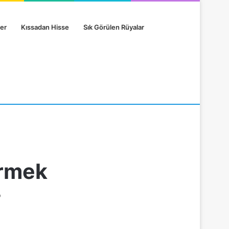
er
Kıssadan Hisse
Sık Görülen Rüyalar
örmek
?