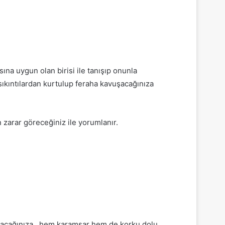
sına uygun olan birisi ile tanışıp onunla
 sıkıntılardan kurtulup feraha kavuşacağınıza
n zarar göreceğiniz ile yorumlanır.
olacağınıza , hem karamsar hem de korku dolu