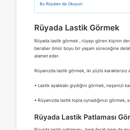
Bu Rüyaları da Okuyun:
Rüyada Lastik Görmek
Rüyada lastik görmek , rüyayı gören kişinin dert
beraber ömür boyu bir yaşam süreceğine delalet 
alamet eder.
Rüyanızda lastik görmek, iki yüzlü karaktersiz a
• Lastik ayakkabı giydiğini görmek, neşenizi kaç
• Rüyanızda lastik topla oynadığınızı görmek, s
Rüyada Lastik Patlaması G
Rüyada lastik patlaması , hem ferah hem de mut