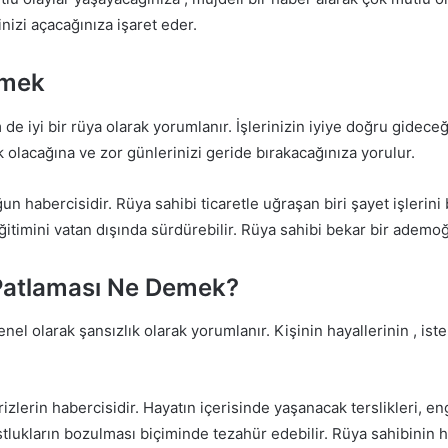
nizi açacağınıza işaret eder.
rmek
e iyi bir rüya olarak yorumlanır. İşlerinizin iyiye doğru gidece
 olacağına ve zor günlerinizi geride bırakacağınıza yorulur.
un habercisidir. Rüya sahibi ticaretle uğraşan biri şayet işleri
eğitimini vatan dışında sürdürebilir. Rüya sahibi bekar bir ademo
Patlaması Ne Demek?
nel olarak şansızlık olarak yorumlanır. Kişinin hayallerinin , i
zlerin habercisidir. Hayatın içerisinde yaşanacak terslikleri, eng
stlukların bozulması biçiminde tezahür edebilir. Rüya sahibinin 