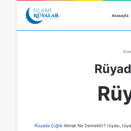
Anasayfa
Anas
Rüyad
Rüyanızı Arayın
Rüy
Rüyada Çığlık
Atmak Ne Demektir? rüyası, rüya t