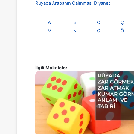
Rüyada Arabanın Çalınması Diyanet
A
B
C
Ç
M
N
O
Ö
İlgili Makaleler