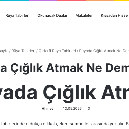
Rüya Tabirleri
Okunacak Dualar
Makaleler
Kıssadan Hisse
ayfa
/
Rüya Tabirleri
/
Ç Harfi Rüya Tabirleri
/
Rüyada Çığlık Atmak Ne De
a Çığlık Atmak Ne Dem
ada Çığlık A
Ahmet
13.05.2026
0
abirlerinde oldukça dikkat çeken semboller arasında yer alır. Bu 