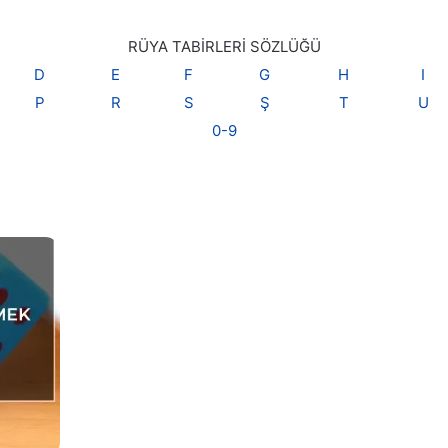
RÜYA TABİRLERİ SÖZLÜĞÜ
D
E
F
G
H
I
P
R
S
Ş
T
U
0-9