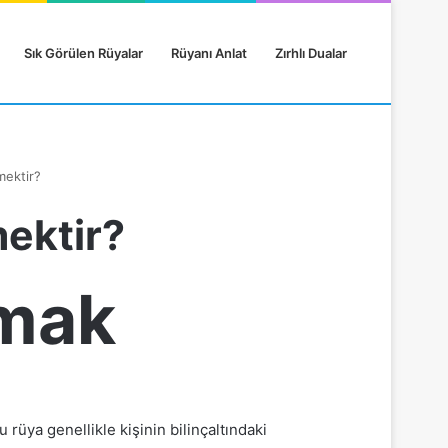
Sık Görülen Rüyalar
Rüyanı Anlat
Zırhlı Dualar
mektir?
ektir?
tmak
rüya genellikle kişinin bilinçaltındaki