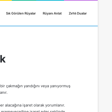
Sık Görülen Rüyalar
Rüyanı Anlat
Zırhlı Dualar
k
a bir çakmağın yandığını veya yanıyormuş
anır.
r alacağına işaret olarak yorumlanır.
 eremeyeceğine işaret eder şeklinde