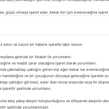
, güçlü olmaya işaret eder, bekar biri için evleneceğine işaret
ız sıkıcı ve üzücü bir habere işaretle tabir olunur.
ydana gelecek bir felaket ile yorumlanır.
eğine ve maddi zarar olacağına işaret olarak yorumlanır.
da çakmaktaşı çaktığını gören kişi eğer bekar ise evleneceğine i
nın hamileliğine ve bir çocuğunun dünyaya geleceğine işaretle yo
aşı çaktığını görmesi, eşler (karı koca) arasında veya iki düşman
 işarettir şeklinde yorumlanır.
nla ateş yakıp ateşini tutuşturduğunu ve üfleyerek ateşinin alev
ttir şeklinde yorumlanmıştır.