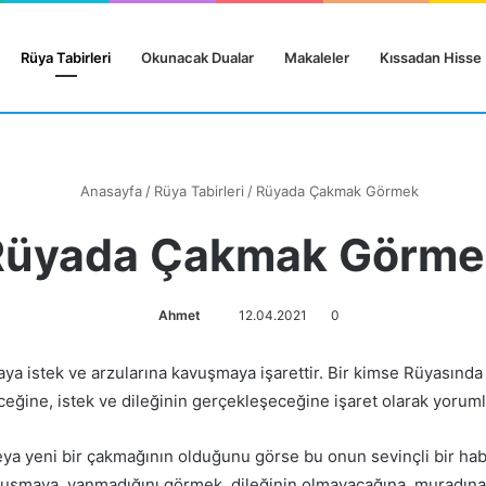
Rüya Tabirleri
Okunacak Dualar
Makaleler
Kıssadan Hisse
Anasayfa
/
Rüya Tabirleri
/
Rüyada Çakmak Görmek
Rüyada Çakmak Görme
Ahmet
12.04.2021
0
aya istek ve arzularına kavuşmaya işarettir. Bir kimse Rüyasınd
ğine, istek ve dileğinin gerçekleşeceğine işaret olarak yoruml
ya yeni bir çakmağının olduğunu görse bu onun sevinçli bir habe
şmaya, yanmadığını görmek, dileğinin olmayacağına, muradına