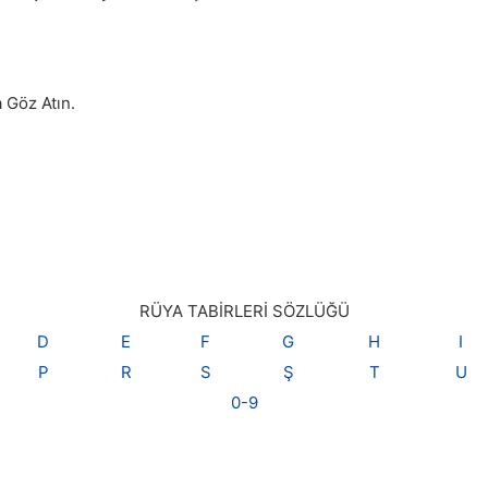
 Göz Atın.
RÜYA TABİRLERİ SÖZLÜĞÜ
D
E
F
G
H
I
P
R
S
Ş
T
U
0-9