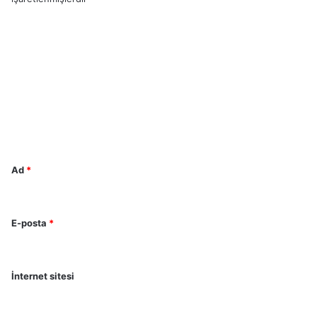
Y
o
r
u
m
*
Ad
*
E-posta
*
İnternet sitesi