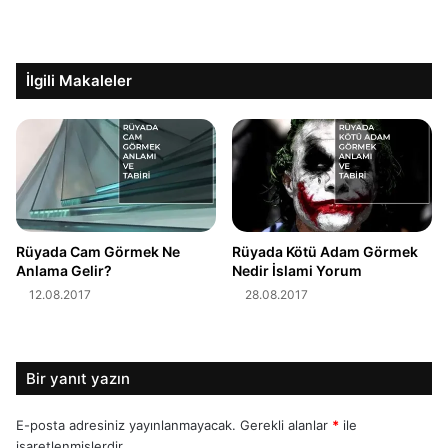
İlgili Makaleler
Rüyada Cam Görmek Ne
Rüyada Kötü Adam Görmek
Anlama Gelir?
Nedir İslami Yorum
12.08.2017
28.08.2017
Bir yanıt yazın
E-posta adresiniz yayınlanmayacak.
Gerekli alanlar
*
ile
işaretlenmişlerdir