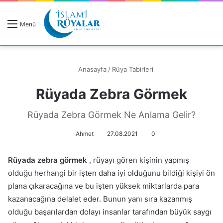
R
Menü
A
Anasayfa
/
Rüya Tabirleri
Rüyada Zebra Görmek
Rüyanızı Arayın
Rüyada Zebra Görmek Ne Anlama Gelir?
Ahmet
27.08.2021
0
Rüyada zebra görmek
, rüyayı gören kişinin yapmış
olduğu herhangi bir işten daha iyi olduğunu bildiği kişiyi ön
plana çıkaracağına ve bu işten yüksek miktarlarda para
kazanacağına delalet eder. Bunun yanı sıra kazanmış
olduğu başarılardan dolayı insanlar tarafından büyük saygı