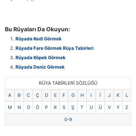
Bu Rüyaları Da Okuyun:
Rüyada Kedi Görmek
Rüyada Fare Görmek Rüya Tabirleri
Rüyada Köpek Görmek
Rüyada Deniz Görmek
RÜYA TABİRLERİ SÖZLÜĞÜ
A
B
C
Ç
D
E
F
G
H
I
İ
J
K
L
M
N
O
Ö
P
R
S
Ş
T
U
Ü
V
Y
Z
0-9