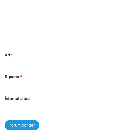
o
r
u
m
*
Ad
*
E-posta
*
İnternet sitesi