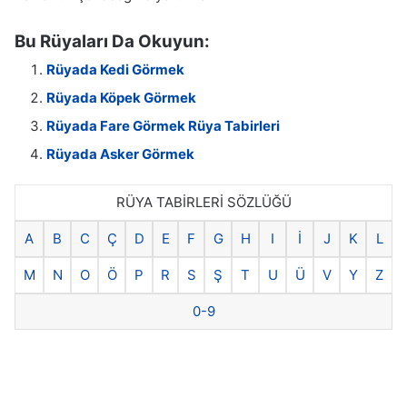
Bu Rüyaları Da Okuyun:
Rüyada Kedi Görmek
Rüyada Köpek Görmek
Rüyada Fare Görmek Rüya Tabirleri
Rüyada Asker Görmek
RÜYA TABİRLERİ SÖZLÜĞÜ
A
B
C
Ç
D
E
F
G
H
I
İ
J
K
L
M
N
O
Ö
P
R
S
Ş
T
U
Ü
V
Y
Z
0-9