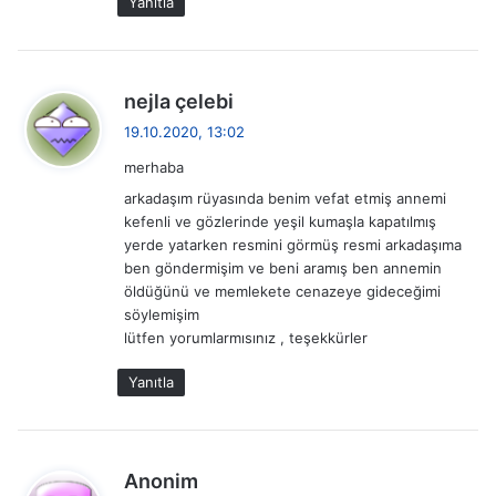
Yanıtla
:
d
nejla çelebi
e
19.10.2020, 13:02
d
merhaba
i
arkadaşım rüyasında benim vefat etmiş annemi
k
kefenli ve gözlerinde yeşil kumaşla kapatılmış
i
yerde yatarken resmini görmüş resmi arkadaşıma
:
ben göndermişim ve beni aramış ben annemin
öldüğünü ve memlekete cenazeye gideceğimi
söylemişim
lütfen yorumlarmısınız , teşekkürler
Yanıtla
d
Anonim