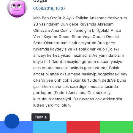
özgür
e
01.08.2018, 10:37
d
Mrb Ben Özgür 2 Aylik Evliyim Ankarada Yasiyorum
i
23 yasindayim Dun gece Ruyamda Akrabam
k
Olmayam Ama Cok iyi Tanidigim bi (Çolak) Amca
i
Vardi Koyden Gecen Sene Veya Ondan Onceki
:
Sene Ölmustu tam Hatirlamiyorum.Dun gece
ruyamda koydeyiz ve kalabalik var ve o (Çolak)
amcayi herkez yikadi hazirladilar.Ve yaninda bizim
koylu bi ( Dado) amcayida gordum o suan yasiyo
ama onuda musalla tasinda gormustum.( Colak
amca) bi anda oksurmeye baslayip bogazindaki seyi
cikardi vee ohh cok sukur kurtuldum dedi.Ve buna
şasirirken daha cok sasirdigim musalla tasinda
gordugum (Dado ) Amca ona Cok sukur iyi
kurtuldun demesiydi. Bu ruyadan cok etkilendim
lutfen yardimci olun.
Yanıtla