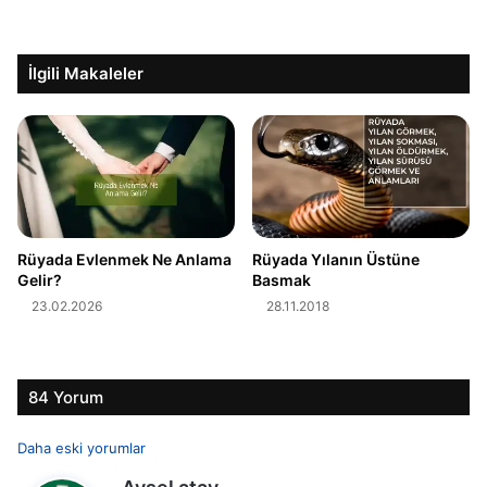
İlgili Makaleler
Rüyada Evlenmek Ne Anlama
Rüyada Yılanın Üstüne
Gelir?
Basmak
23.02.2026
28.11.2018
84 Yorum
Y
Daha eski yorumlar
d