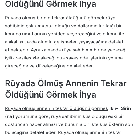
Öldüğünü Görmek İhya
Rüyada ölmüş birinin tekrar öldüğünü görmek
rüya
sahibinin çok umutsuz olduğu ve dallarının kırıldığı bir
konuda umutlarının yeniden yeşereceğini ve o konu ile
alakalı art arda olumlu gelişmeler yaşayacağına delalet
etmektedir. Aynı zamanda rüya sahibinin birine yapacağı
iyilik vesilesiyle alacağı dua sayesinde işlerinin yoluna
gireceğine ve düzeleceğine delalet eder.
Rüyada Ölmüş Annenin Tekrar
Öldüğünü Görmek İhya
Rüyada ölmüş annenin tekrar öldüğünü görmek
İbn-i Sirin
(r.a)
yorumuna göre; rüya sahibinin küs olduğu eski bir
dostundan haber alması ve bununla birlikte küslüklerin son
bulacağına delalet eder. Rüyada ölmüş annenin tekrar