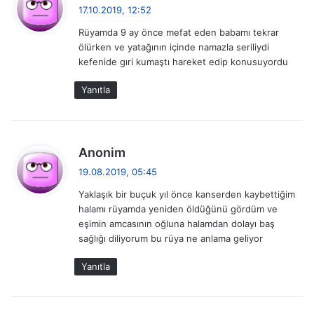
e
17.10.2019, 12:52
d
Rüyamda 9 ay önce mefat eden babamı tekrar
i
ölürken ve yatağının içinde namazla seriliydi
k
kefenide gıri kumaştı hareket edip konusuyordu
i
:
Yanıtla
d
Anonim
e
19.08.2019, 05:45
d
Yaklaşık bir buçuk yıl önce kanserden kaybettiğim
i
halamı rüyamda yeniden öldüğünü gördüm ve
k
eşimin amcasının oğluna halamdan dolayı baş
i
sağlığı diliyorum bu rüya ne anlama geliyor
:
Yanıtla