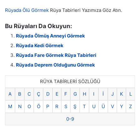
Rüyada Ölü Görmek
Rüya Tabirleri Yazımıza Göz Atın.
Bu Rüyaları Da Okuyun:
Rüyada Ölmüş Anneyi Görmek
Rüyada Kedi Görmek
Rüyada Fare Görmek Rüya Tabirleri
Rüyada Deprem Olduğunu Görmek
RÜYA TABİRLERİ SÖZLÜĞÜ
A
B
C
Ç
D
E
F
G
H
I
İ
J
K
L
M
N
O
Ö
P
R
S
Ş
T
U
Ü
V
Y
Z
0-9