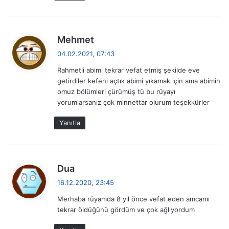
i
d
Mehmet
e
04.02.2021, 07:43
d
Rahmetli abimi tekrar vefat etmiş şekilde eve
i
getirdiler kefeni açtık abimi yıkamak için ama abimin
k
omuz bölümleri çürümüş tü bu rüyayı
i
yorumlarsanız çok minnettar olurum teşekkürler
:
Yanıtla
d
Dua
e
16.12.2020, 23:45
d
Merhaba rüyamda 8 yıl önce vefat eden amcamı
i
tekrar öldüğünü gördüm ve çok ağlıyordum
k
i