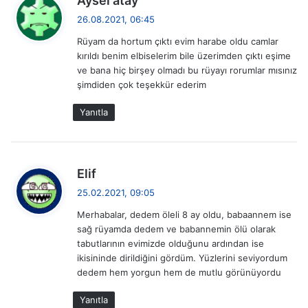
Aysel atay
o
e
26.08.2021, 06:45
r
d
Rüyam da hortum çıktı evim harabe oldu camlar
i
u
kırıldı benim elbiselerim bile üzerimden çıktı eşime
k
ve bana hiç birşey olmadı bu rüyayı rorumlar mısınız
i
m
şimdiden çok teşekkür ederim
:
g
Yanıtla
e
z
d
Elif
i
e
25.02.2021, 09:05
d
n
Merhabalar, dedem öleli 8 ay oldu, babaannem ise
i
sağ rüyamda dedem ve babannemin ölü olarak
m
k
tabutlarının evimizde olduğunu ardından ise
i
e
ikisininde dirildiğini gördüm. Yüzlerini seviyordum
:
dedem hem yorgun hem de mutlu görünüyordu
s
Yanıtla