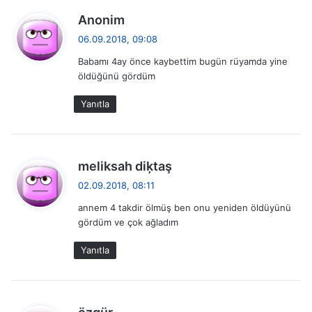
d
Anonim
e
06.09.2018, 09:08
d
Babamı 4ay önce kaybettim bugün rüyamda yine
i
öldüğünü gördüm
k
i
Yanıtla
:
d
meliksah diķtaş
e
02.09.2018, 08:11
d
annem 4 takdir ölmüş ben onu yeniden öldüyünü
i
gördüm ve çok ağladım
k
i
Yanıtla
:
d