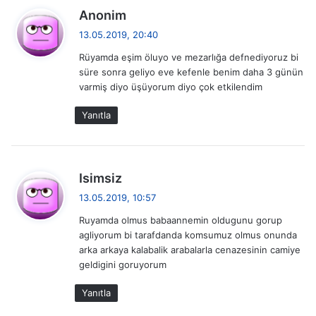
d
Anonim
e
13.05.2019, 20:40
d
Rüyamda eşim öluyo ve mezarlığa defnediyoruz bi
i
süre sonra geliyo eve kefenle benim daha 3 günün
k
varmiş diyo üşüyorum diyo çok etkilendim
i
:
Yanıtla
d
Isimsiz
e
13.05.2019, 10:57
d
Ruyamda olmus babaannemin oldugunu gorup
i
agliyorum bi tarafdanda komsumuz olmus onunda
k
arka arkaya kalabalik arabalarla cenazesinin camiye
i
geldigini goruyorum
:
Yanıtla