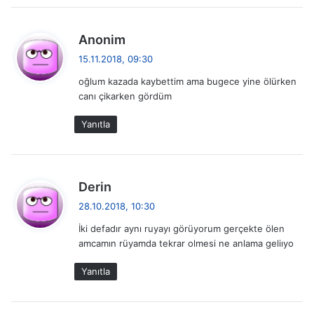
d
Anonim
e
15.11.2018, 09:30
d
oğlum kazada kaybettim ama bugece yine ölürken
i
canı çikarken gördüm
k
i
Yanıtla
:
d
Derin
e
28.10.2018, 10:30
d
İki defadır aynı ruyayı görüyorum gerçekte ölen
i
amcamın rüyamda tekrar olmesi ne anlama geliıyo
k
i
Yanıtla
: