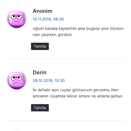
d
Anonim
e
15.11.2018, 09:30
d
oğlum kazada kaybettim ama bugece yine ölürken
i
canı çikarken gördüm
k
i
Yanıtla
:
d
Derin
e
28.10.2018, 10:30
d
İki defadır aynı ruyayı görüyorum gerçekte ölen
i
amcamın rüyamda tekrar olmesi ne anlama geliıyo
k
i
Yanıtla
: