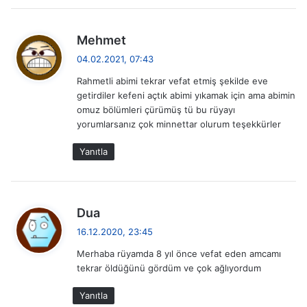
d
Mehmet
e
04.02.2021, 07:43
d
Rahmetli abimi tekrar vefat etmiş şekilde eve
i
getirdiler kefeni açtık abimi yıkamak için ama abimin
k
omuz bölümleri çürümüş tü bu rüyayı
i
yorumlarsanız çok minnettar olurum teşekkürler
:
Yanıtla
d
Dua
e
16.12.2020, 23:45
d
Merhaba rüyamda 8 yıl önce vefat eden amcamı
i
tekrar öldüğünü gördüm ve çok ağlıyordum
k
i
Yanıtla
: