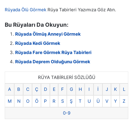
Rüyada Ölü Görmek
Rüya Tabirleri Yazımıza Göz Atın.
Bu Rüyaları Da Okuyun:
Rüyada Ölmüş Anneyi Görmek
Rüyada Kedi Görmek
Rüyada Fare Görmek Rüya Tabirleri
Rüyada Deprem Olduğunu Görmek
RÜYA TABİRLERİ SÖZLÜĞÜ
A
B
C
Ç
D
E
F
G
H
I
İ
J
K
L
M
N
O
Ö
P
R
S
Ş
T
U
Ü
V
Y
Z
0-9