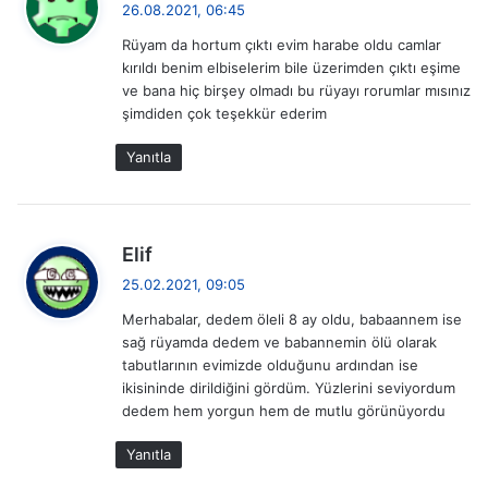
26.08.2021, 06:45
r
d
Rüyam da hortum çıktı evim harabe oldu camlar
i
u
kırıldı benim elbiselerim bile üzerimden çıktı eşime
k
ve bana hiç birşey olmadı bu rüyayı rorumlar mısınız
i
m
şimdiden çok teşekkür ederim
:
g
Yanıtla
e
z
d
Elif
i
e
25.02.2021, 09:05
d
n
Merhabalar, dedem öleli 8 ay oldu, babaannem ise
i
sağ rüyamda dedem ve babannemin ölü olarak
m
k
tabutlarının evimizde olduğunu ardından ise
i
e
ikisininde dirildiğini gördüm. Yüzlerini seviyordum
:
dedem hem yorgun hem de mutlu görünüyordu
s
Yanıtla
i