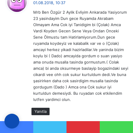
01.08.2018, 10:37
d
Mrb Ben Özgür 2 Aylik Evliyim Ankarada Yasiyorum
i
23 yasindayim Dun gece Ruyamda Akrabam
k
Olmayam Ama Cok iyi Tanidigim bi (Çolak) Amca
i
Vardi Koyden Gecen Sene Veya Ondan Onceki
:
Sene Ölmustu tam Hatirlamiyorum.Dun gece
ruyamda koydeyiz ve kalabalik var ve o (Çolak)
amcayi herkez yikadi hazirladilar.Ve yaninda bizim
koylu bi ( Dado) amcayida gordum o suan yasiyo
ama onuda musalla tasinda gormustum.( Colak
amca) bi anda oksurmeye baslayip bogazindaki seyi
cikardi vee ohh cok sukur kurtuldum dedi.Ve buna
şasirirken daha cok sasirdigim musalla tasinda
gordugum (Dado ) Amca ona Cok sukur iyi
kurtuldun demesiydi. Bu ruyadan cok etkilendim
lutfen yardimci olun.
Yanıtla