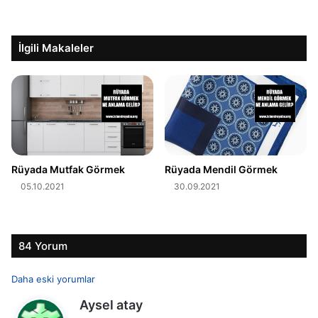
İlgili Makaleler
Rüyada Mutfak Görmek
Rüyada Mendil Görmek
05.10.2021
30.09.2021
84 Yorum
Y
Daha eski yorumlar
d
Aysel atay
o
e