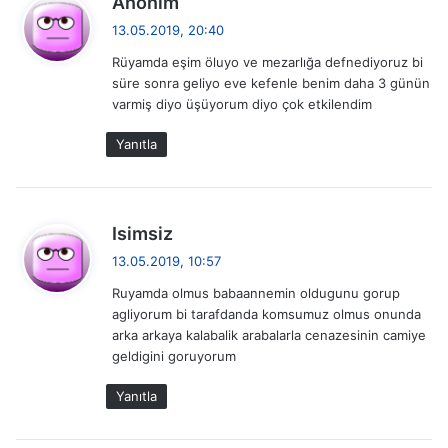
Anonim
e
13.05.2019, 20:40
d
Rüyamda eşim öluyo ve mezarlığa defnediyoruz bi
i
süre sonra geliyo eve kefenle benim daha 3 günün
k
varmiş diyo üşüyorum diyo çok etkilendim
i
:
Yanıtla
d
Isimsiz
e
13.05.2019, 10:57
d
Ruyamda olmus babaannemin oldugunu gorup
i
agliyorum bi tarafdanda komsumuz olmus onunda
k
arka arkaya kalabalik arabalarla cenazesinin camiye
i
geldigini goruyorum
:
Yanıtla