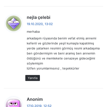
d
nejla çelebi
e
19.10.2020, 13:02
d
merhaba
i
arkadaşım rüyasında benim vefat etmiş annemi
k
kefenli ve gözlerinde yeşil kumaşla kapatılmış
i
yerde yatarken resmini görmüş resmi arkadaşıma
:
ben göndermişim ve beni aramış ben annemin
öldüğünü ve memlekete cenazeye gideceğimi
söylemişim
lütfen yorumlarmısınız , teşekkürler
Yanıtla
d
Anonim
e
17.10.2019, 12:52