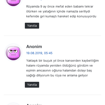
d
Rüyamda 9 ay önce mefat eden babamı tekrar
i
ölürken ve yatağının içinde namazla seriliydi
k
kefenide gıri kumaştı hareket edip konusuyordu
i
:
Yanıtla
d
Anonim
e
19.08.2019, 05:45
d
Yaklaşık bir buçuk yıl önce kanserden kaybettiğim
i
halamı rüyamda yeniden öldüğünü gördüm ve
k
eşimin amcasının oğluna halamdan dolayı baş
i
sağlığı diliyorum bu rüya ne anlama geliyor
:
Yanıtla
d