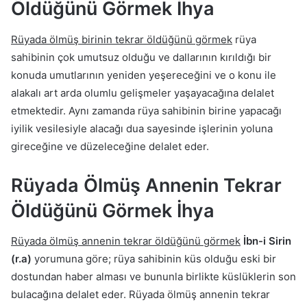
Öldüğünü Görmek İhya
Rüyada ölmüş birinin tekrar öldüğünü görmek
rüya
sahibinin çok umutsuz olduğu ve dallarının kırıldığı bir
konuda umutlarının yeniden yeşereceğini ve o konu ile
alakalı art arda olumlu gelişmeler yaşayacağına delalet
etmektedir. Aynı zamanda rüya sahibinin birine yapacağı
iyilik vesilesiyle alacağı dua sayesinde işlerinin yoluna
gireceğine ve düzeleceğine delalet eder.
Rüyada Ölmüş Annenin Tekrar
Öldüğünü Görmek İhya
Rüyada ölmüş annenin tekrar öldüğünü görmek
İbn-i Sirin
(r.a)
yorumuna göre; rüya sahibinin küs olduğu eski bir
dostundan haber alması ve bununla birlikte küslüklerin son
bulacağına delalet eder. Rüyada ölmüş annenin tekrar