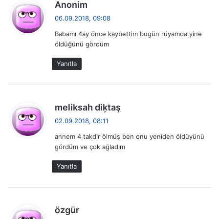
d
Anonim
e
06.09.2018, 09:08
d
Babamı 4ay önce kaybettim bugün rüyamda yine
i
öldüğünü gördüm
k
i
Yanıtla
:
d
meliksah diķtaş
e
02.09.2018, 08:11
d
annem 4 takdir ölmüş ben onu yeniden öldüyünü
i
gördüm ve çok ağladım
k
i
Yanıtla
:
d
özgür
e