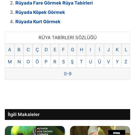
Rüyada Fare Görmek Rüya Tabirleri
Rüyada Köpek Görmek
Rüyada Kurt Görmek
RÜYA TABİRLERİ SÖZLÜĞÜ
A
B
C
Ç
D
E
F
G
H
I
İ
J
K
L
M
N
O
Ö
P
R
S
Ş
T
U
Ü
V
Y
Z
0-9
İlgili Makaleler