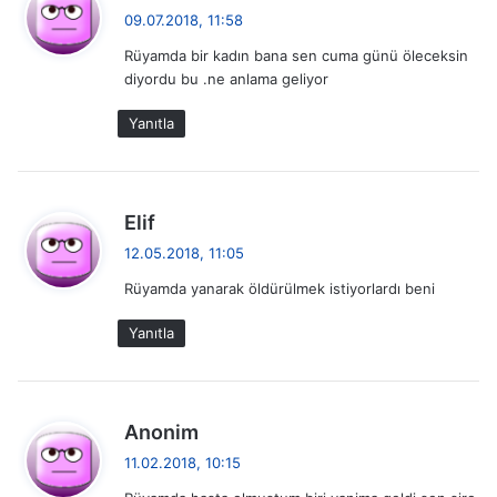
e
09.07.2018, 11:58
d
Rüyamda bir kadın bana sen cuma günü öleceksin
i
diyordu bu .ne anlama geliyor
k
i
Yanıtla
:
d
Elif
e
12.05.2018, 11:05
d
Rüyamda yanarak öldürülmek istiyorlardı beni
i
k
Yanıtla
i
:
d
Anonim
e
11.02.2018, 10:15
d