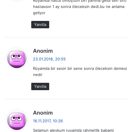
Rüyamda hasta olmuştum biri yanima geldi sen siro
i
hastasısın 1 ay sonra öleceksin dedi.bu ne anlama
k
geliyor
i
:
Yanıtla
d
Anonim
e
23.01.2018, 20:55
d
Rüyamda bir sesin bir sene sonra öleceksin demesi
i
nedir
k
i
Yanıtla
:
d
Anonim
e
16.11.2017, 10:26
d
Selamun aleykum ruyamda rahmetlik babami
i