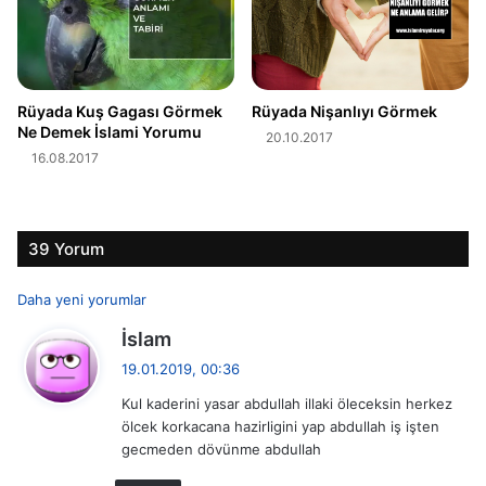
Rüyada Kuş Gagası Görmek
Rüyada Nişanlıyı Görmek
Ne Demek İslami Yorumu
20.10.2017
16.08.2017
39 Yorum
Y
Daha yeni yorumlar
d
İslam
o
e
19.01.2019, 00:36
r
d
Kul kaderini yasar abdullah illaki öleceksin herkez
i
u
ölcek korkacana hazirligini yap abdullah iş işten
k
gecmeden dövünme abdullah
i
m
: