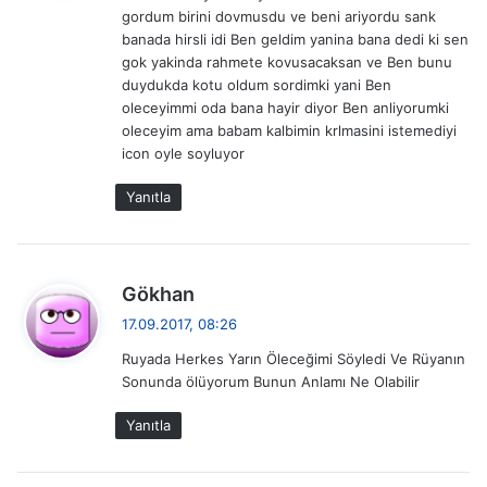
gordum birini dovmusdu ve beni ariyordu sank
k
banada hirsli idi Ben geldim yanina bana dedi ki sen
i
gok yakinda rahmete kovusacaksan ve Ben bunu
:
duydukda kotu oldum sordimki yani Ben
oleceyimmi oda bana hayir diyor Ben anliyorumki
oleceyim ama babam kalbimin krlmasini istemediyi
icon oyle soyluyor
Yanıtla
d
Gökhan
e
17.09.2017, 08:26
d
Ruyada Herkes Yarın Öleceğimi Söyledi Ve Rüyanın
i
Sonunda ölüyorum Bunun Anlamı Ne Olabilir
k
i
Yanıtla
: