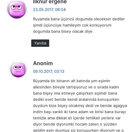
Ilknur ergene
e
23.05.2017, 06:54
d
Ruyamda bana üçüncü dogumda oleceksin dediler
i
şimdi üçüncüye hamileyim cok korkuyorum
k
dogumda bana bisey olacak diye
i
:
Yanıtla
d
Anonim
e
09.10.2017, 03:13
d
Rüyamda bir binanın alt katında yım eşimin
i
ailesinden bireyle tartışıyoruz ve o sırada kadın
k
bana bişey ima etmeye çalışırken eşimdr bana
i
dediki evet bende kendi aralarında konuşurken
:
duydum bize bişey olcakmış dedi ve bende agagıya
indim başı sarıklı iki tane adam ve birisi bana burayı
temizle ama dikkat et içerde tehlikeli yerlere var
diyor bende dıyorumki hocam zaten o yüzden
geldim eşin duymuş siz konuşurken diyorum ve o