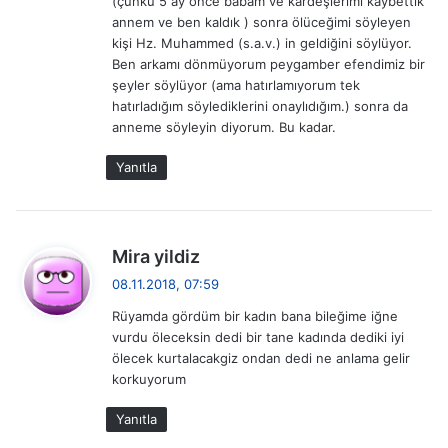
(çünkü 5 ay önce babam ve kardeşlerimi kaybettik
:
annem ve ben kaldık ) sonra ölüceğimi söyleyen
kişi Hz. Muhammed (s.a.v.) in geldiğini söylüyor.
Ben arkamı dönmüyorum peygamber efendimiz bir
şeyler söylüyor (ama hatırlamıyorum tek
hatırladığım söylediklerini onaylıdığım.) sonra da
anneme söyleyin diyorum. Bu kadar.
Yanıtla
d
Mira yildiz
e
08.11.2018, 07:59
d
Rüyamda gördüm bir kadın bana bileğime iğne
i
vurdu öleceksin dedi bir tane kadında dediki iyi
k
ölecek kurtalacakgiz ondan dedi ne anlama gelir
i
korkuyorum
:
Yanıtla