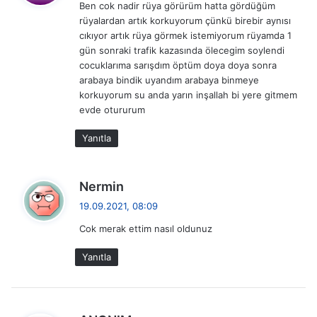
Ben cok nadir rüya görürüm hatta gördüğüm
i
rüyalardan artık korkuyorum çünkü birebir aynısı
k
cıkıyor artık rüya görmek istemiyorum rüyamda 1
i
gün sonraki trafik kazasında ölecegim soylendi
:
cocuklarıma sarışdım öptüm doya doya sonra
arabaya bindik uyandım arabaya binmeye
korkuyorum su anda yarın inşallah bi yere gitmem
evde otururum
Yanıtla
d
Nermin
e
19.09.2021, 08:09
d
Cok merak ettim nasıl oldunuz
i
k
Yanıtla
i
:
d