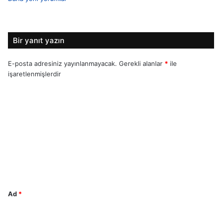
Y
o
r
Bir yanıt yazın
u
E-posta adresiniz yayınlanmayacak.
Gerekli alanlar
*
ile
m
işaretlenmişlerdir
g
Y
o
e
r
z
u
i
m
n
*
m
Ad
*
e