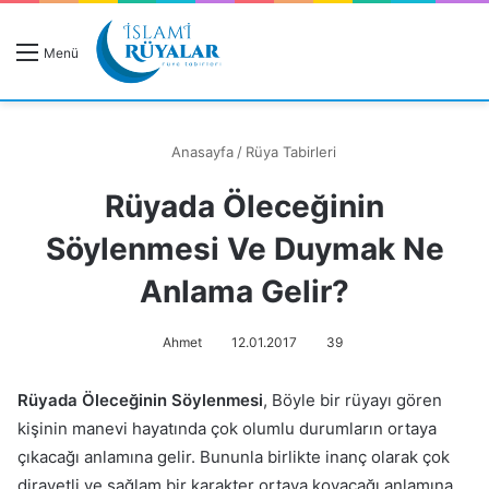
R
Menü
A
Anasayfa
/
Rüya Tabirleri
Rüyada Öleceğinin
Rüyanızı Arayın
Söylenmesi Ve Duymak Ne
Anlama Gelir?
Ahmet
12.01.2017
39
Rüyada Öleceğinin Söylenmesi
, Böyle bir rüyayı gören
kişinin manevi hayatında çok olumlu durumların ortaya
çıkacağı anlamına gelir. Bununla birlikte inanç olarak çok
dirayetli ve sağlam bir karakter ortaya koyacağı anlamına