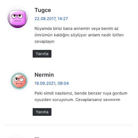
d
Tugce
e
22.08.2017, 14:27
d
Rüyamda birisi bana annemin veya benim az
i
ömrümün kaldığını söylüyor anlamı nedir lütfen
k
cevaplayın
i
:
Yanıtla
d
Nermin
e
19.09.2021, 08:04
d
Peki simdi nasılsınız, bende benzer ruya gordum
i
oyuzden soruyorum. Cevaplarsanız sevınırım
k
i
Yanıtla
:
d