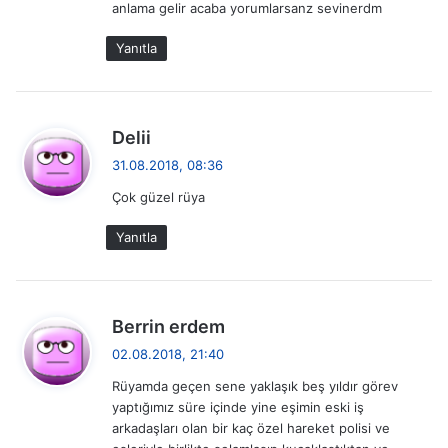
anlama gelir acaba yorumlarsanz sevinerdm
Yanıtla
d
Delii
e
31.08.2018, 08:36
d
Çok güzel rüya
i
k
Yanıtla
i
:
d
Berrin erdem
e
02.08.2018, 21:40
d
Rüyamda geçen sene yaklaşık beş yıldır görev
i
yaptığımız süre içinde yine eşimin eski iş
k
arkadaşları olan bir kaç özel hareket polisi ve
i