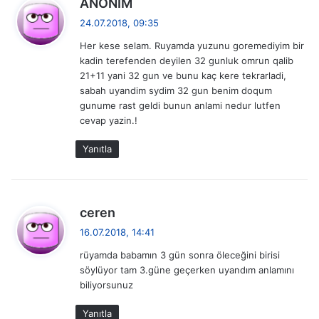
ANONIM
e
24.07.2018, 09:35
d
Her kese selam. Ruyamda yuzunu goremediyim bir
i
kadin terefenden deyilen 32 gunluk omrun qalib
k
21+11 yani 32 gun ve bunu kaç kere tekrarladi,
i
sabah uyandim sydim 32 gun benim doqum
:
gunume rast geldi bunun anlami nedur lutfen
cevap yazin.!
Yanıtla
d
ceren
e
16.07.2018, 14:41
d
rüyamda babamın 3 gün sonra öleceğini birisi
i
söylüyor tam 3.güne geçerken uyandım anlamını
k
biliyorsunuz
i
:
Yanıtla