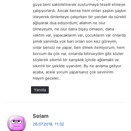
güya beni sakinletirerek susturmaya teselli etmeye
çalışıyorlardı. Ancak bense hem onları şaşkın şaşkın
izleyerek dinlemeye çalışırken bir yandan da sürekli
ağlıyarak dua ediyordum; allahım ne olur
ölmeyeyim, ne olur bana bişey olmasın, daha
vaktim var, yapacaklarım var, çocuklarım var onlarda
şimdi yanımda yok bari onları son kez göreyim,
onlar bensiz ne yapar, ben ölmek itemiyorum, hem
borcum da çok var, onlarıda bitirseydim gibi sözler
söylerek sıkıntılı bir karışıklık içinde ağlamaklı ve
sıkıntılı bir şekilde uyandım. Bu ne anlama geliyor
acaba, acele yorum yaparsanız çok sevinirim.
Hayırlı geceler..
Yanıtla
d
Selam
e
26.07.2018, 11:32
d