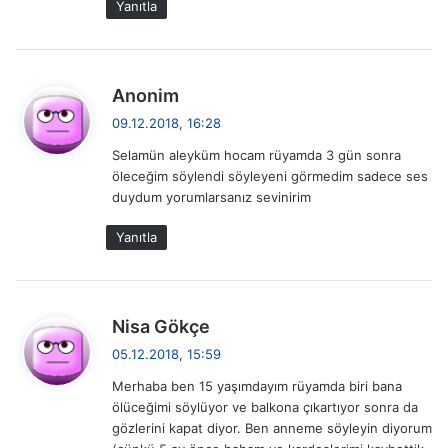
Yanıtla
g
e
z
d
Anonim
e
09.12.2018, 16:28
i
d
Selamün aleyküm hocam rüyamda 3 gün sonra
i
n
öleceğim söylendi söyleyeni görmedim sadece ses
k
duydum yorumlarsanız sevinirim
m
i
:
e
Yanıtla
s
i
d
Nisa Gökçe
e
05.12.2018, 15:59
d
Merhaba ben 15 yaşımdayım rüyamda biri bana
i
ölüceğimi söylüyor ve balkona çıkartıyor sonra da
k
gözlerini kapat diyor. Ben anneme söyleyin diyorum
i