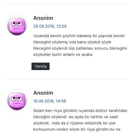
d
Anonim
e
26.09.2018, 13:29
d
rüyamda benim şeyhim babama 4o yaşında benim
i
ölecegimi söylemiş oda bana söyledi şöyle
k
ölecegimi söylendi tüp patlaması sonucu ölecegimi
i
söylediler bunn anlamı ne acaba
:
Yanıtla
d
Anonim
e
16.09.2018, 14:59
d
Selam ben rüya gördüm ruyamda doktor tarafından
i
öleceğim söylendi .bu ayda bu tarihte ve saati
k
söylendi . hala da o rüyanın etkisinde bn çok
i
korkuyorum neden böyle bir rüya gördim.bu ne
: