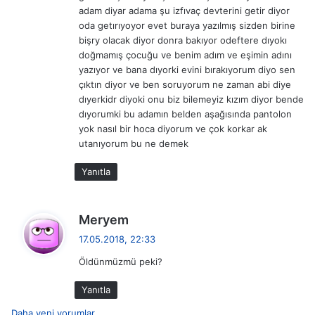
adam diyar adama şu izfıvaç devterini getir diyor
oda getırıyoyor evet buraya yazılmış sizden birine
bişry olacak diyor donra bakıyor odeftere dıyokı
doğmamış çocuğu ve benim adım ve eşimin adını
yazıyor ve bana dıyorki evini bırakıyorum diyo sen
çıktın diyor ve ben soruyorum ne zaman abi diye
dıyerkidr diyoki onu biz bilemeyiz kızım diyor bende
dıyorumki bu adamın belden aşağısında pantolon
yok nasıl bir hoca diyorum ve çok korkar ak
utanıyorum bu ne demek
Yanıtla
d
Meryem
e
17.05.2018, 22:33
d
Öldünmüzmü peki?
i
k
Yanıtla
i
Daha yeni yorumlar
: