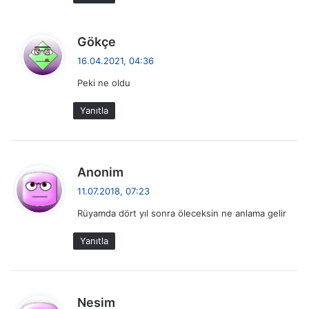
d
Gökçe
e
16.04.2021, 04:36
d
Peki ne oldu
i
k
Yanıtla
i
:
d
Anonim
e
11.07.2018, 07:23
d
Rüyamda dört yıl sonra öleceksin ne anlama gelir
i
k
Yanıtla
i
:
d
Nesim