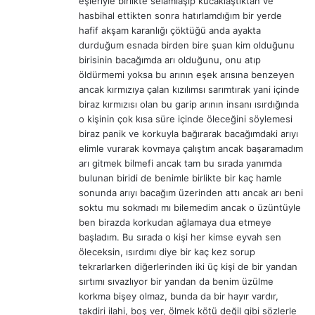
eşleriyle birlikte selamlaşıp kucaklaştıktan ve
:
hasbihal ettikten sonra hatırlamdığım bir yerde
hafif akşam karanlığı çöktüğü anda ayakta
durduğum esnada birden bire şuan kim olduğunu
birisinin bacağımda arı olduğunu, onu atıp
öldürmemi yoksa bu arının eşek arısına benzeyen
ancak kırmızıya çalan kızılımsı sarımtırak yani içinde
biraz kırmızısı olan bu garip arının insanı ısırdığında
o kişinin çok kısa süre içinde öleceğini söylemesi
biraz panik ve korkuyla bağırarak bacağımdaki arıyı
elimle vurarak kovmaya çalıştım ancak başaramadım
arı gitmek bilmefi ancak tam bu sırada yanımda
bulunan biridi de benimle birlikte bir kaç hamle
sonunda arıyı bacağım üzerinden attı ancak arı beni
soktu mu sokmadı mı bilemedim ancak o üzüntüyle
ben birazda korkudan ağlamaya dua etmeye
başladım. Bu sırada o kişi her kimse eyvah sen
öleceksin, ısırdımı diye bir kaç kez sorup
tekrarlarken diğerlerinden iki üç kişi de bir yandan
sırtımı sıvazlıyor bir yandan da benim üzülme
korkma bişey olmaz, bunda da bir hayır vardır,
takdiri ilahi, boş ver, ölmek kötü değil gibi sözlerle