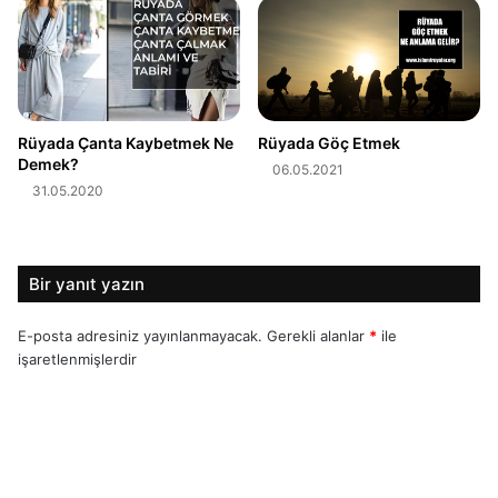
Rüyada Çanta Kaybetmek Ne
Rüyada Göç Etmek
Demek?
06.05.2021
31.05.2020
Bir yanıt yazın
E-posta adresiniz yayınlanmayacak.
Gerekli alanlar
*
ile
işaretlenmişlerdir
Y
o
r