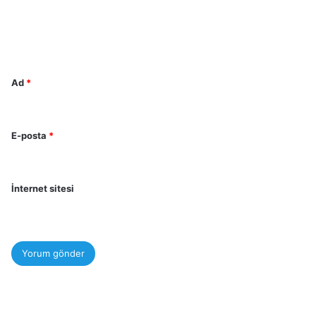
u
m
*
Ad
*
E-posta
*
İnternet sitesi