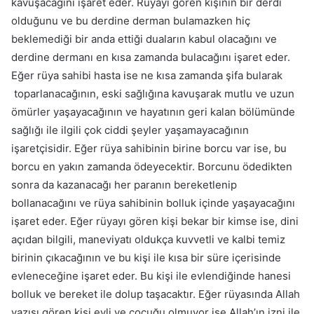
kavuşacağını işaret eder. Rüyayı gören kişinin bir derdi
olduğunu ve bu derdine derman bulamazken hiç
beklemediği bir anda ettiği duaların kabul olacağını ve
derdine dermanı en kısa zamanda bulacağını işaret eder.
Eğer rüya sahibi hasta ise ne kısa zamanda şifa bularak
toparlanacağının, eski sağlığına kavuşarak mutlu ve uzun
ömürler yaşayacağının ve hayatının geri kalan bölümünde
sağlığı ile ilgili çok ciddi şeyler yaşamayacağının
işaretçisidir. Eğer rüya sahibinin birine borcu var ise, bu
borcu en yakın zamanda ödeyecektir. Borcunu ödedikten
sonra da kazanacağı her paranın bereketlenip
bollanacağını ve rüya sahibinin bolluk içinde yaşayacağını
işaret eder. Eğer rüyayı gören kişi bekar bir kimse ise, dini
açıdan bilgili, maneviyatı oldukça kuvvetli ve kalbi temiz
birinin çıkacağının ve bu kişi ile kısa bir süre içerisinde
evleneceğine işaret eder. Bu kişi ile evlendiğinde hanesi
bolluk ve bereket ile dolup taşacaktır. Eğer rüyasında Allah
yazısı gören kişi evli ve çocuğu olmuyor ise Allah’ın izni ile