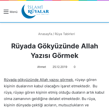
R
Menü
A
Anasayfa
/
Rüya Tabirleri
Rüyada Gökyüzünde Allah
Rüyanızı Arayın
Yazısı Görmek
Ahmet
25.12.2019
0
Rüyada gökyüzünde Allah yazısı görmek
, rüyayı gören
kişinin dualarının kabul olacağını işaret etmektedir. Bu
rüya, rüyayı gören kişinin etmiş olduğu duaların artık kabul
olma zamanının geldiğine delalet etmektedir. Bu rüya,
kişinin dünyada çektiği acıların, mutsuzlukların ve