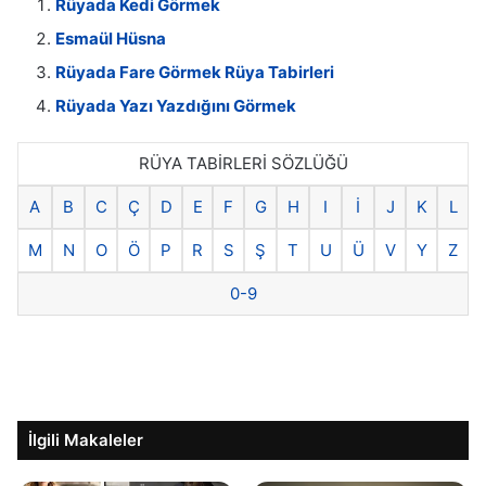
Rüyada Kedi Görmek
Esmaül Hüsna
Rüyada Fare Görmek Rüya Tabirleri
Rüyada Yazı Yazdığını Görmek
RÜYA TABİRLERİ SÖZLÜĞÜ
A
B
C
Ç
D
E
F
G
H
I
İ
J
K
L
M
N
O
Ö
P
R
S
Ş
T
U
Ü
V
Y
Z
0-9
İlgili Makaleler