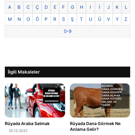
A
B
C
Ç
D
E
F
G
H
I
İ
J
K
L
M
N
O
Ö
P
R
S
Ş
T
U
Ü
V
Y
Z
0-9
İlgili Makaleler
Rüyada Araba Satmak
Rüyada Dana Görmek Ne
Anlama Gelir?
20.12.2022