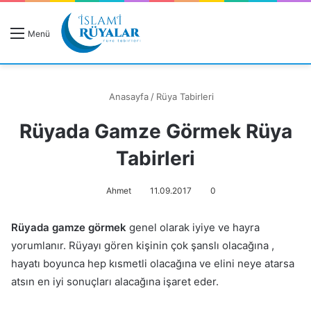
R
Menü
A
Anasayfa
/
Rüya Tabirleri
Rüyada Gamze Görmek Rüya
Rüyanızı Arayın
Tabirleri
Ahmet
11.09.2017
0
Rüyada gamze görmek
genel olarak iyiye ve hayra
yorumlanır. Rüyayı gören kişinin çok şanslı olacağına ,
hayatı boyunca hep kısmetli olacağına ve elini neye atarsa
atsın en iyi sonuçları alacağına işaret eder.