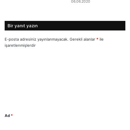
06.06.2020
Bir yanıt yazın
E-posta adresiniz yayınlanmayacak.
Gerekli alanlar
*
ile
işaretlenmişlerdir
Y
o
r
u
m
*
Ad
*