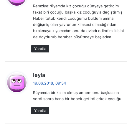
d
Remziye:rüyamda kız çocuğu dünyaya getirdim
i
fakat biri çocuğu başka kız çocuğuyla değiştirmiş
k
Haber tutub kendi çocuğumu buldum amma
i
değişmiş olan yavrunun kimsesi olmadığından
:
bırakmaya kıyamadım onu da evladı edindim ikisini
de doydurub beraber büyütmeye başladım
Yanıtla
d
leyla
e
19.06.2018, 09:34
d
Rüyamda bir kızım olmuş annem onu başkasına
i
verdi sonra bana bir bebek getirdi erkek çocuğu
k
i
Yanıtla
: