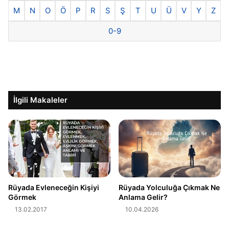
M
N
O
Ö
P
R
S
Ş
T
U
Ü
V
Y
Z
0-9
İlgili Makaleler
Rüyada Evleneceğin Kişiyi
Rüyada Yolculuğa Çıkmak Ne
Görmek
Anlama Gelir?
13.02.2017
10.04.2026