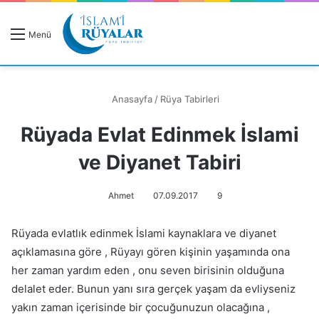
R
Menü
A
Anasayfa
/
Rüya Tabirleri
Rüyada Evlat Edinmek İslami
Rüyanızı Arayın
ve Diyanet Tabiri
Ahmet
07.09.2017
9
Rüyada evlatlık edinmek İslami kaynaklara ve diyanet
açıklamasına göre , Rüyayı gören kişinin yaşamında ona
her zaman yardım eden , onu seven birisinin olduğuna
delalet eder. Bunun yanı sıra gerçek yaşam da evliyseniz
yakın zaman içerisinde bir çocuğunuzun olacağına ,