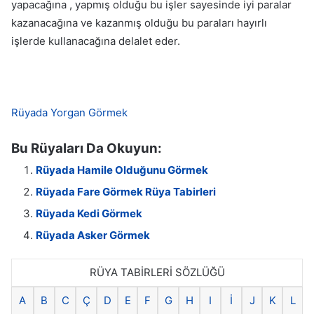
yapacağına , yapmış olduğu bu işler sayesinde iyi paralar
kazanacağına ve kazanmış olduğu bu paraları hayırlı
işlerde kullanacağına delalet eder.
Rüyada Yorgan Görmek
Bu Rüyaları Da Okuyun:
Rüyada Hamile Olduğunu Görmek
Rüyada Fare Görmek Rüya Tabirleri
Rüyada Kedi Görmek
Rüyada Asker Görmek
RÜYA TABİRLERİ SÖZLÜĞÜ
A
B
C
Ç
D
E
F
G
H
I
İ
J
K
L