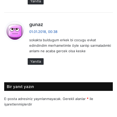
Yanıtla
d
gunaz
e
01.01.2018, 00:38
d
sokakta buldugum erkek bi cocugu evkat
i
edindindim merhametimle öyle sarılıp sarmaladımki
k
anlamı ne acaba gercek olsa keske
i
:
Yanıtla
Bir yanıt yazın
E-posta adresiniz yayınlanmayacak.
Gerekli alanlar
*
ile
işaretlenmişlerdir
Y