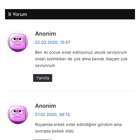
9 Yorum
d
Anonim
e
22.03.2020, 15:07
d
Ben iki çocuk evlat ediniyoruz vecok seviyorum
i
onları bizimkiker de yok alma bende Alaçam çok
k
seviyorum
i
:
Yanıtla
d
Anonim
e
27.02.2020, 09:13
d
Rüyamda erkek evlat edindiğimi gördüm ama
i
sonrada bebek öldü
k