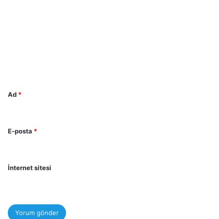
o
r
u
m
*
Ad
*
E-posta
*
İnternet sitesi