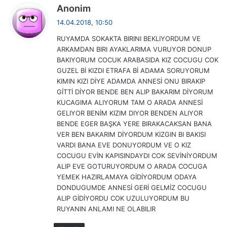
d
Anonim
e
14.04.2018, 10:50
d
RUYAMDA SOKAKTA BIRINI BEKLIYORDUM VE
i
ARKAMDAN BIRI AYAKLARIMA VURUYOR DONUP
k
BAKIYORUM COCUK ARABASIDA KIZ COCUGU COK
i
GUZEL Bİ KIZDI ETRAFA Bİ ADAMA SORUYORUM
:
KIMIN KIZI DİYE ADAMDA ANNESİ ONU BIRAKIP
GİTTİ DİYOR BENDE BEN ALIP BAKARIM DİYORUM
KUCAGIMA ALIYORUM TAM O ARADA ANNESİ
GELIYOR BENİM KIZIM DIYOR BENDEN ALIYOR
BENDE EGER BAŞKA YERE BIRAKACAKSAN BANA
VER BEN BAKARIM DİYORDUM KIZGIN BI BAKISI
VARDI BANA EVE DONUYORDUM VE O KIZ
COCUGU EVİN KAPISINDAYDI COK SEVİNİYORDUM
ALIP EVE GOTURUYORDUM O ARADA COCUGA
YEMEK HAZIRLAMAYA GİDİYORDUM ODAYA
DONDUGUMDE ANNESİ GERİ GELMİZ COCUGU
ALIP GİDİYORDU COK UZULUYORDUM BU
RUYANIN ANLAMI NE OLABILIR