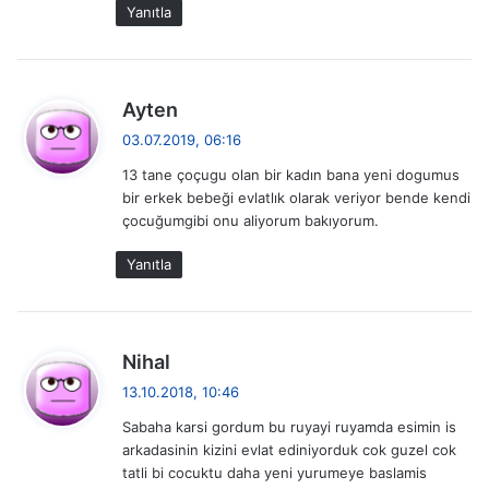
i
Yanıtla
:
d
Ayten
e
03.07.2019, 06:16
d
13 tane çoçugu olan bir kadın bana yeni dogumus
i
bir erkek bebeği evlatlık olarak veriyor bende kendi
k
çocuğumgibi onu aliyorum bakıyorum.
i
:
Yanıtla
d
Nihal
e
13.10.2018, 10:46
d
Sabaha karsi gordum bu ruyayi ruyamda esimin is
i
arkadasinin kizini evlat ediniyorduk cok guzel cok
k
tatli bi cocuktu daha yeni yurumeye baslamis
i