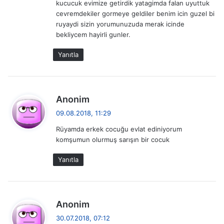
kucucuk evimize getirdik yatagimda falan uyuttuk
:
cevremdekiler gormeye geldiler benim icin guzel bi
ruyaydi sizin yorumunuzuda merak icinde
bekliycem hayirli gunler.
Yanıtla
d
Anonim
e
09.08.2018, 11:29
d
Rüyamda erkek cocuğu evlat ediniyorum
i
komşumun olurmuş sarışın bir cocuk
k
i
Yanıtla
:
d
Anonim
e
30.07.2018, 07:12