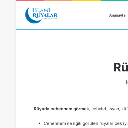
Anasayfa
Rü
Rüyanızı Arayın
Rüyada cehennem görmek
, cehalet, isyan, küf
Cehennem ile ilgili görülen rüyalar pek i