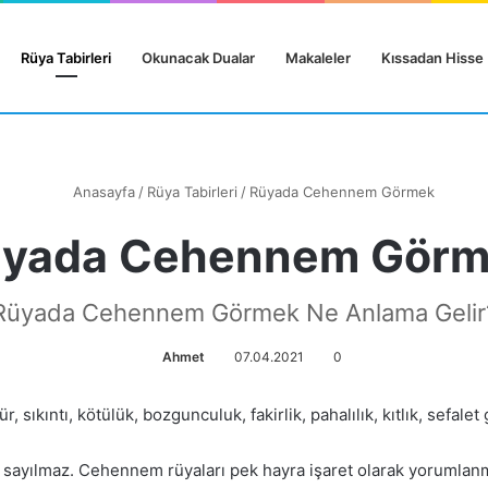
Rüya Tabirleri
Okunacak Dualar
Makaleler
Kıssadan Hisse
Anasayfa
/
Rüya Tabirleri
/
Rüyada Cehennem Görmek
yada Cehennem Gör
Rüyada Cehennem Görmek Ne Anlama Gelir
Ahmet
07.04.2021
0
ür, sıkıntı, kötülük, bozgunculuk, fakirlik, pahalılık, kıtlık, sefalet 
yi sayılmaz. Cehennem rüyaları pek hayra işaret olarak yorumlan