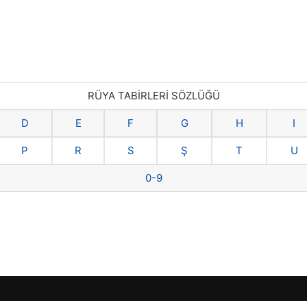
RÜYA TABİRLERİ SÖZLÜĞÜ
D
E
F
G
H
I
P
R
S
Ş
T
U
0-9