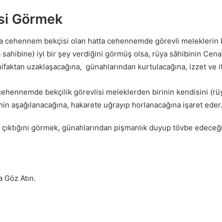
si Görmek
a cehennem bekçisi olan hatta cehennemde görevli meleklerin ba
a sahibine) iyi bir şey verdiğini görmüş olsa, rüya sâhibinin Cen
aktan uzaklaşacağına, günahlarından kurtulacağına, izzet ve iti
cehennemde bekçilik görevlisi meleklerden birinin kendisini (r
inin aşağılanacağına, hakarete uğrayıp horlanacağına işaret eder
n çıktığını görmek, günahlarından pişmanlık duyup tövbe edeceği
a Göz Atın.