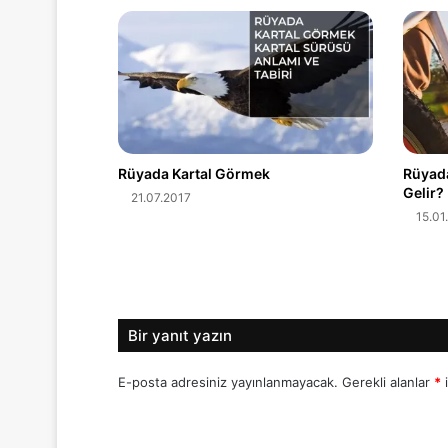
Rüyada Kartal Görmek
Rüyada
Gelir?
21.07.2017
15.01
Bir yanıt yazın
E-posta adresiniz yayınlanmayacak.
Gerekli alanlar
*
i
Y