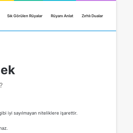
Sık Görülen Rüyalar
Rüyanı Anlat
Zırhlı Dualar
mek
?
gibi iyi sayılmayan niteliklere işarettir.
maz.