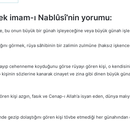
 imam-ı Nablûsî’nin yorumu:
, bu onun büyük bir günah işleyeceğine veya büyük günah işledi
ını görmek, rüya sâhibinin bir zalimin zulmüne (haksız işkence
alayıp cehenneme koyduğunu görse rüyayı gören kişi, o kendisi
kişinin sözlerine kanarak cinayet ve zina gibi dinen büyük günah
en kişi azgın, fasık ve Cenap-ı Allah’a isyan eden, dünya malıy
gezip dolaştığını gören kişi tövbe etmediği her günahından do