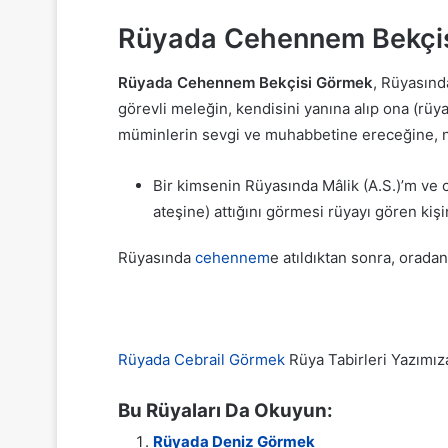
Rüyada Cehennem Bekçi
Rüyada Cehennem Bekçisi Görmek
, Rüyasınd
görevli meleğin, kendisini yanına alıp ona (rüy
müminlerin sevgi ve muhabbetine ereceğine, nif
Bir kimsenin Rüyasında Mâlik (A.S.)’m ve 
ateşine) attığını görmesi rüyayı gören kiş
Rüyasında
cehennem
e atıldıktan sonra, orada
Rüyada Cebrail Görmek
Rüya Tabirleri Yazımız
Bu Rüyaları Da Okuyun:
Rüyada Deniz Görmek