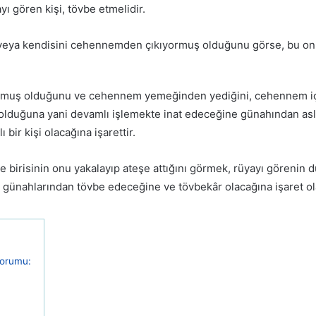
yı gören kişi, tövbe etmelidir.
 veya kendisini cehennemden çıkıyormuş olduğunu görse, bu on
rmuş olduğunu ve cehennem yemeğinden yediğini, cehennem içec
lı olduğuna yani devamlı işlemekte inat edeceğine günahından as
ı bir kişi olacağına işarettir.
irisinin onu yakalayıp ateşe attığını görmek, rüyayı görenin d
e günahlarından tövbe edeceğine ve tövbekâr olacağına işaret ol
yorumu: