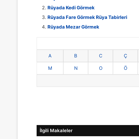
Rüyada Kedi Görmek
Rüyada Fare Görmek Rüya Tabirleri
Rüyada Mezar Görmek
A
B
C
Ç
M
N
O
Ö
İlgili Makaleler