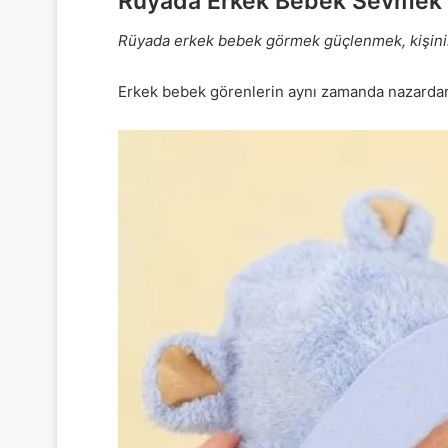
Rüyada Erkek Bebek Sevmek 
Rüyada erkek bebek görmek güçlenmek, kişinin 
Erkek bebek görenlerin aynı zamanda nazardan k