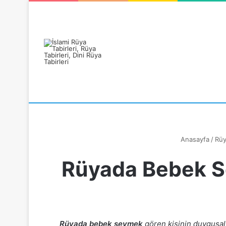
Rüyanızı Arayın
Anasayfa
/
Rüy
Rüyada Bebek Se
Rüyada bebek sevmek
gören kişinin duygusal