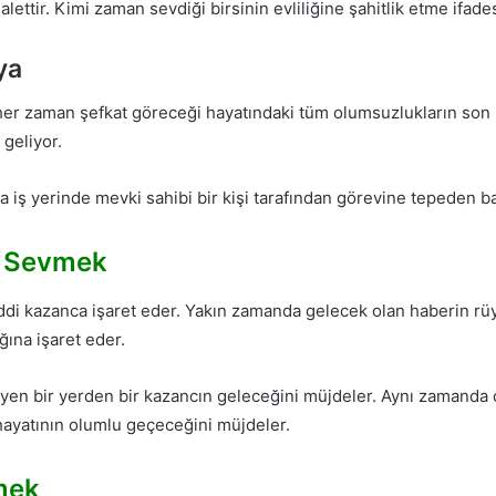
ettir. Kimi zaman sevdiği birsinin evliliğine şahitlik etme ifadesi
ya
 her zaman şefkat göreceği hayatındaki tüm olumsuzlukların son
geliyor.
 iş yerinde mevki sahibi bir kişi tarafından görevine tepeden b
i Sevmek
i kazanca işaret eder. Yakın zamanda gelecek olan haberin rüy
ğına işaret eder.
 bir yerden bir kazancın geleceğini müjdeler. Aynı zamanda ço
 hayatının olumlu geçeceğini müjdeler.
mek