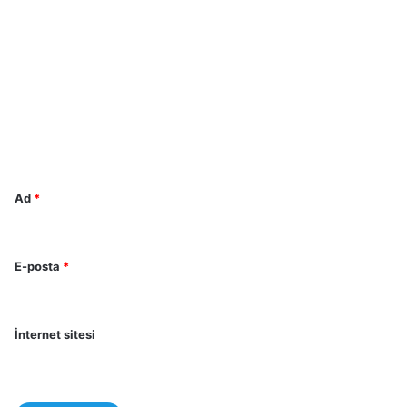
Y
o
r
u
m
*
Ad
*
E-posta
*
İnternet sitesi