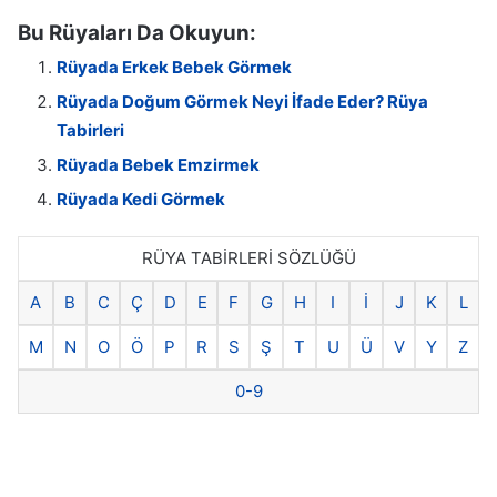
Bu Rüyaları Da Okuyun:
Rüyada Erkek Bebek Görmek
Rüyada Doğum Görmek Neyi İfade Eder? Rüya
Tabirleri
Rüyada Bebek Emzirmek
Rüyada Kedi Görmek
RÜYA TABİRLERİ SÖZLÜĞÜ
A
B
C
Ç
D
E
F
G
H
I
İ
J
K
L
M
N
O
Ö
P
R
S
Ş
T
U
Ü
V
Y
Z
0-9