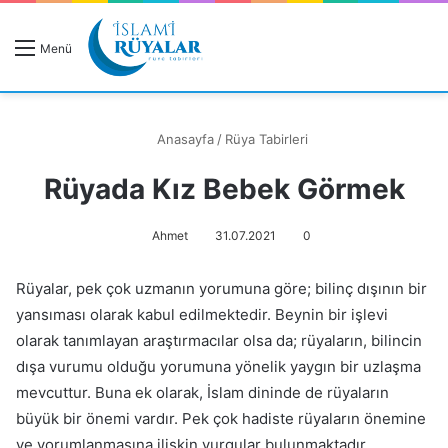
R
Menü
A
Anasayfa
/
Rüya Tabirleri
Rüyada Kız Bebek Görmek
Rüyanızı Arayın
Ahmet
31.07.2021
0
Rüyalar, pek çok uzmanın yorumuna göre; bilinç dışının bir
yansıması olarak kabul edilmektedir. Beynin bir işlevi
olarak tanımlayan araştırmacılar olsa da; rüyaların, bilincin
dışa vurumu olduğu yorumuna yönelik yaygın bir uzlaşma
mevcuttur. Buna ek olarak, İslam dininde de rüyaların
büyük bir önemi vardır. Pek çok hadiste rüyaların önemine
ve yorumlanmasına ilişkin vurgular bulunmaktadır.