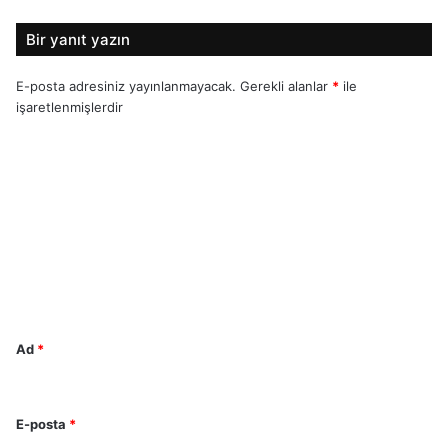
Bir yanıt yazın
E-posta adresiniz yayınlanmayacak.
Gerekli alanlar
*
ile
işaretlenmişlerdir
Y
o
r
u
m
*
Ad
*
E-posta
*