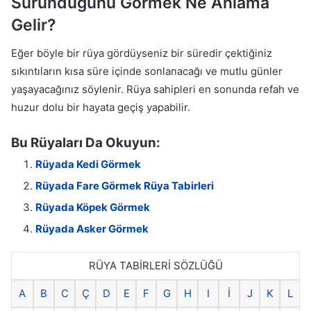
Süründüğünü Görmek Ne Anlama
Gelir?
Eğer böyle bir rüya gördüyseniz bir süredir çektiğiniz
sıkıntıların kısa süre içinde sonlanacağı ve mutlu günler
yaşayacağınız söylenir. Rüya sahipleri en sonunda refah ve
huzur dolu bir hayata geçiş yapabilir.
Bu Rüyaları Da Okuyun:
Rüyada Kedi Görmek
Rüyada Fare Görmek Rüya Tabirleri
Rüyada Köpek Görmek
Rüyada Asker Görmek
RÜYA TABİRLERİ SÖZLÜĞÜ
A
B
C
Ç
D
E
F
G
H
I
İ
J
K
L