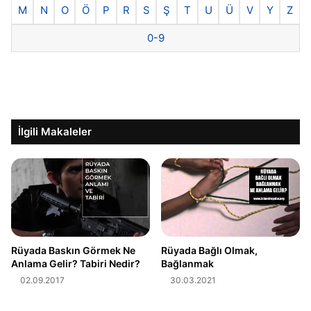
M
N
O
Ö
P
R
S
Ş
T
U
Ü
V
Y
Z
0-9
İlgili Makaleler
Rüyada Baskın Görmek Ne
Rüyada Bağlı Olmak,
Anlama Gelir? Tabiri Nedir?
Bağlanmak
02.09.2017
30.03.2021