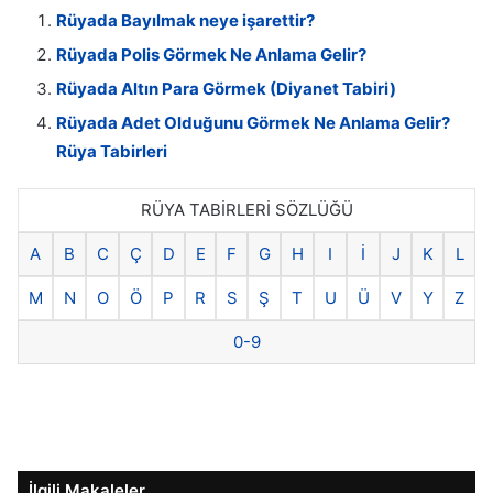
Rüyada Bayılmak neye işarettir?
Rüyada Polis Görmek Ne Anlama Gelir?
Rüyada Altın Para Görmek (Diyanet Tabiri)
Rüyada Adet Olduğunu Görmek Ne Anlama Gelir?
Rüya Tabirleri
RÜYA TABİRLERİ SÖZLÜĞÜ
A
B
C
Ç
D
E
F
G
H
I
İ
J
K
L
M
N
O
Ö
P
R
S
Ş
T
U
Ü
V
Y
Z
0-9
İlgili Makaleler