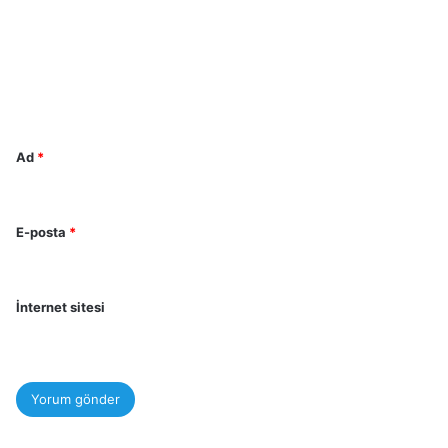
r
u
m
*
Ad
*
E-posta
*
İnternet sitesi