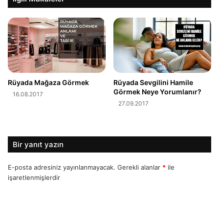
Rüyada Mağaza Görmek
Rüyada Sevgilini Hamile
Görmek Neye Yorumlanır?
16.08.2017
27.09.2017
Bir yanıt yazın
E-posta adresiniz yayınlanmayacak.
Gerekli alanlar
*
ile
işaretlenmişlerdir
Y
o