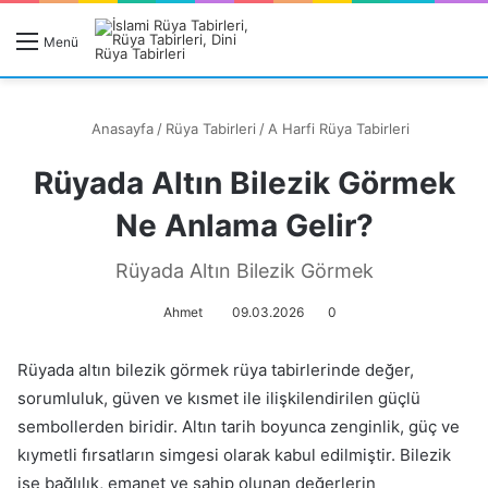
R
Menü
A
Anasayfa
/
Rüya Tabirleri
/
A Harfi Rüya Tabirleri
Rüyada Altın Bilezik Görmek
Ne Anlama Gelir?
Rüyanızı Arayın
Rüyada Altın Bilezik Görmek
Ahmet
09.03.2026
0
Rüyada altın bilezik görmek rüya tabirlerinde değer,
sorumluluk, güven ve kısmet ile ilişkilendirilen güçlü
sembollerden biridir. Altın tarih boyunca zenginlik, güç ve
kıymetli fırsatların simgesi olarak kabul edilmiştir. Bilezik
ise bağlılık, emanet ve sahip olunan değerlerin