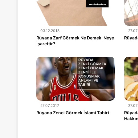
03.12.2018
27.07
Rüyada Zarf Görmek Ne Demek, Neye
Rüyad
İşarettir?
27.07.2017
27.07
Rüyada Zenci Görmek İslami Tabiri
Rüyad
Hakkın