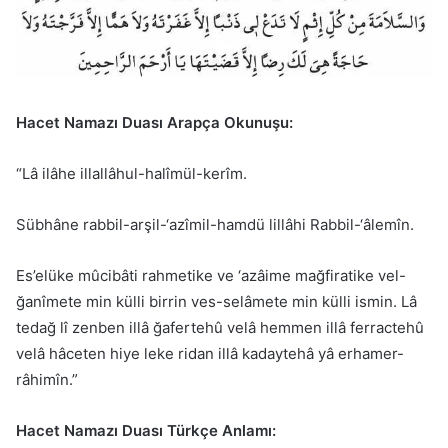
Hacet Namazı Duası Arapça Okunuşu:
“Lâ ilâhe illallâhul-halîmül-kerîm.
Sübhâne rabbil-arşil-‘azîmil-hamdü lillâhi Rabbil-‘âlemîn.
Es’elüke mûcibâti rahmetike ve ‘azâime mağfiratike vel-
ğanîmete min külli birrin ves-selâmete min külli ismin. Lâ
tedağ lî zenben illâ ğafertehû velâ hemmen illâ ferractehû
velâ hâceten hiye leke ridan illâ kadaytehâ yâ erhamer-
râhimîn.”
Hacet Namazı Duası Türkçe Anlamı: