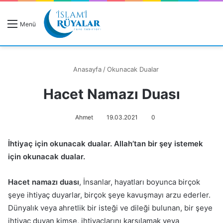
R
Menü
A
Anasayfa
/
Okunacak Dualar
Hacet Namazı Duası
Rüyanızı Arayın
Ahmet
19.03.2021
0
İhtiyaç için okunacak dualar. Allah’tan bir şey istemek
için okunacak dualar.
Hacet namazı duası
, İnsanlar, hayatları boyunca birçok
şeye ihtiyaç duyarlar, birçok şeye kavuşmayı arzu ederler.
Dünyalık veya ahretlik bir isteği ve dileği bulunan, bir şeye
ihtiyaç duyan kimse, ihtiyaçlarını karşılamak veya