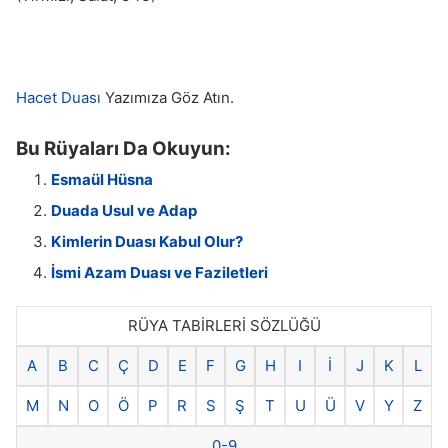
Hacet Duası
Yazımıza Göz Atın.
Bu Rüyaları Da Okuyun:
Esmaül Hüsna
Duada Usul ve Adap
Kimlerin Duası Kabul Olur?
İsmi Azam Duası ve Faziletleri
RÜYA TABİRLERİ SÖZLÜĞÜ
A
B
C
Ç
D
E
F
G
H
I
İ
J
K
L
M
N
O
Ö
P
R
S
Ş
T
U
Ü
V
Y
Z
0-9