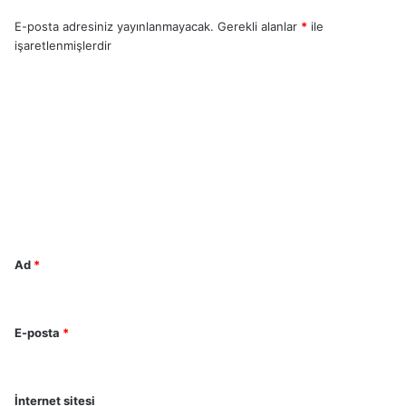
E-posta adresiniz yayınlanmayacak.
Gerekli alanlar
*
ile
işaretlenmişlerdir
Y
o
r
u
m
*
Ad
*
E-posta
*
İnternet sitesi