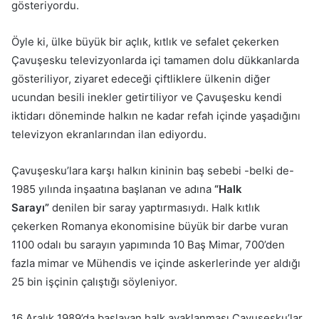
gösteriyordu.
Öyle ki, ülke büyük bir açlık, kıtlık ve sefalet çekerken
Çavuşesku televizyonlarda içi tamamen dolu dükkanlarda
gösteriliyor, ziyaret edeceği çiftliklere ülkenin diğer
ucundan besili inekler getirtiliyor ve Çavuşesku kendi
iktidarı döneminde halkın ne kadar refah içinde yaşadığını
televizyon ekranlarından ilan ediyordu.
Çavuşesku’lara karşı halkın kininin baş sebebi -belki de-
1985 yılında inşaatına başlanan ve adına
“Halk
Sarayı”
denilen bir saray yaptırmasıydı. Halk kıtlık
çekerken Romanya ekonomisine büyük bir darbe vuran
1100 odalı bu sarayın yapımında 10 Baş Mimar, 700’den
fazla mimar ve Mühendis ve içinde askerlerinde yer aldığı
25 bin işçinin çalıştığı söyleniyor.
16 Aralık 1989’da başlayan halk ayaklanması Çavuşesku’lar