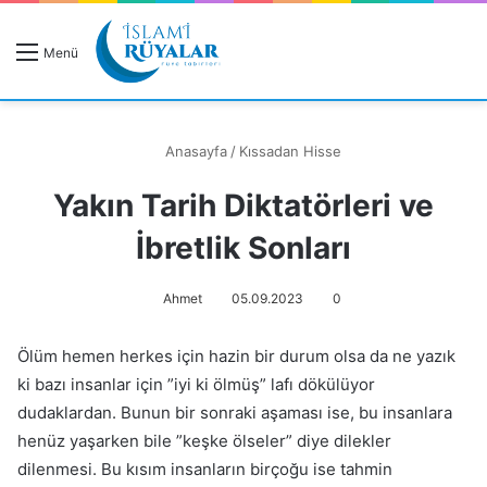
R
Menü
A
Anasayfa
/
Kıssadan Hisse
Yakın Tarih Diktatörleri ve
Rüyanızı Arayın
İbretlik Sonları
Ahmet
05.09.2023
0
Ölüm hemen herkes için hazin bir durum olsa da ne yazık
ki bazı insanlar için ”iyi ki ölmüş” lafı dökülüyor
dudaklardan. Bunun bir sonraki aşaması ise, bu insanlara
henüz yaşarken bile ”keşke ölseler” diye dilekler
dilenmesi. Bu kısım insanların birçoğu ise tahmin