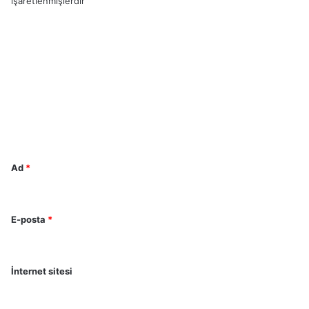
işaretlenmişlerdir
Y
o
r
u
m
*
Ad
*
E-posta
*
İnternet sitesi