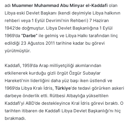
adı
Muammer Muhammad Abu Minyar el-Kaddafi
olan
Libya eski Devlet Başkanı (kendi deyimiyle Libya halkının
rehberi veya 1 Eylül Devrimi’nin Rehberi) 7 Haziran
1942’de doğmuştur. Libya Devlet Başkanlığına 1 Eylül
1969’da
“Darbe”
ile gelmiş ve Libya Halkı tarafından linç
edildiği 23 Ağustos 2011 tarihine kadar bu görevi
yürütmüştür.
Kaddafi, 1959’da Arap milliyetçiliği akımlarından
etkilenerek kurduğu gizli örgüt Özgür Subaylar
Hareketi’nin liderliğini daha yüz başı iken üstlendi ve
1969’da Libya Kralı İdris,
Türkiye
‘de tedavi görürken askeri
darbeye önderlik etti. Rütbesi Albaylığa yükseltilen
Kaddafi’yi ABD’de destekleyince Kral İdris görevi bıraktı. O
tarihten itibaren de Kaddafi Libya Devlet Başkanlığı’nı hiç
bırakmadı.