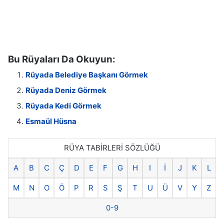
Bu Rüyaları Da Okuyun:
Rüyada Belediye Başkanı Görmek
Rüyada Deniz Görmek
Rüyada Kedi Görmek
Esmaül Hüsna
RÜYA TABİRLERİ SÖZLÜĞÜ
A
B
C
Ç
D
E
F
G
H
I
İ
J
K
L
M
N
O
Ö
P
R
S
Ş
T
U
Ü
V
Y
Z
0-9