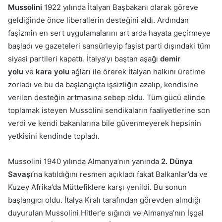
Mussolini
1922 yılında İtalyan Başbakanı olarak göreve
geldiğinde önce liberallerin desteğini aldı. Ardından
faşizmin en sert uygulamalarını art arda hayata geçirmeye
başladı ve gazeteleri sansürleyip faşist parti dışındaki tüm
siyasi partileri kapattı. İtalya’yı baştan aşağı
demir
yolu
ve
kara yolu
ağları ile örerek İtalyan halkını üretime
zorladı ve bu da başlangıçta işsizliğin azalıp, kendisine
verilen desteğin artmasına sebep oldu. Tüm gücü elinde
toplamak isteyen Mussolini sendikaların faaliyetlerine son
verdi ve kendi bakanlarına bile güvenmeyerek hepsinin
yetkisini kendinde topladı.
Mussolini 1940 yılında Almanya’nın yanında
2. Dünya
Savaşı
‘na katıldığını resmen açıkladı fakat Balkanlar’da ve
Kuzey Afrika’da Müttefiklere karşı yenildi. Bu sonun
başlangıcı oldu. İtalya Kralı tarafından görevden alındığı
duyurulan Mussolini Hitler’e sığındı ve Almanya’nın İşgal