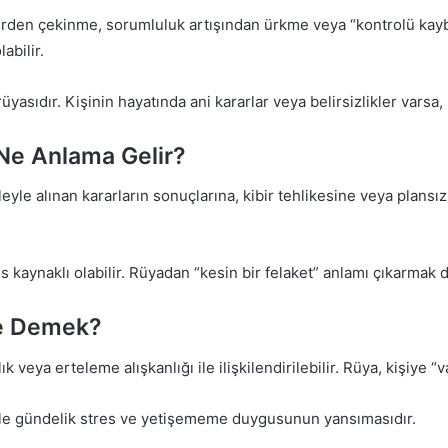
rden çekinme, sorumluluk artışından ürkme veya “kontrolü kaybetm
abilir.
asıdır. Kişinin hayatında ani kararlar veya belirsizlikler varsa, 
Ne Anlama Gelir?
e alınan kararların sonuçlarına, kibir tehlikesine veya plansız il
s kaynaklı olabilir. Rüyadan “kesin bir felaket” anlamı çıkarmak d
e Demek?
k veya erteleme alışkanlığı ile ilişkilendirilebilir. Rüya, kişiye “v
kle gündelik stres ve yetişememe duygusunun yansımasıdır.