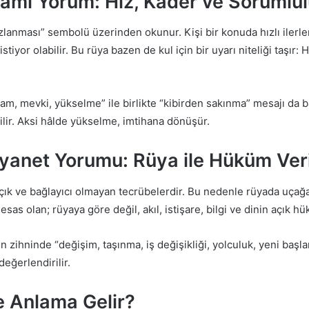
ami Yorum: Hız, Kader ve Sorumlu
zlanması” sembolü üzerinden okunur. Kişi bir konuda hızlı iler
tiyor olabilir. Bu rüya bazen de kul için bir uyarı niteliği taşır:
kam, mevki, yükselme” ile birlikte “kibirden sakınma” mesajı da b
dilir. Aksi hâlde yükselme, imtihana dönüşür.
anet Yorumu: Rüya ile Hüküm Ver
çık ve bağlayıcı olmayan tecrübelerdir. Bu nedenle rüyada uçağa 
sas olan; rüyaya göre değil, akıl, istişare, bilgi ve dinin açık h
ihninde “değişim, taşınma, iş değişikliği, yolculuk, yeni başlan
değerlendirilir.
 Anlama Gelir?