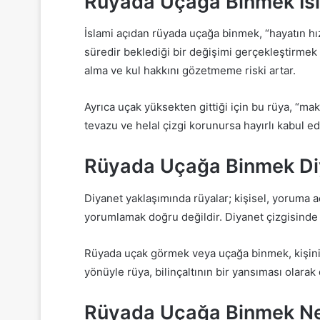
Rüyada Uçağa Binmek İsl
İslami açıdan rüyada uçağa binmek, “hayatın hı
süredir beklediği bir değişimi gerçekleştirmek is
alma ve kul hakkını gözetmeme riski artar.
Ayrıca uçak yüksekten gittiği için bu rüya, “ma
tevazu ve helal çizgi korunursa hayırlı kabul e
Rüyada Uçağa Binmek Diy
Diyanet yaklaşımında rüyalar; kişisel, yoruma a
yorumlamak doğru değildir. Diyanet çizgisinde e
Rüyada uçak görmek veya uçağa binmek, kişinin z
yönüyle rüya, bilinçaltının bir yansıması olarak 
Rüyada Uçağa Binmek Ne