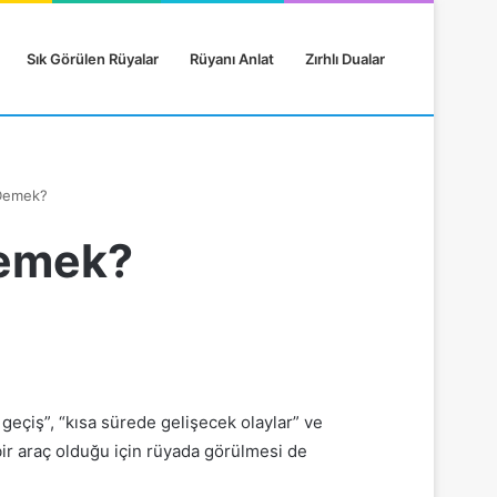
Sık Görülen Rüyalar
Rüyanı Anlat
Zırhlı Dualar
Demek?
Demek?
 geçiş”, “kısa sürede gelişecek olaylar” ve
bir araç olduğu için rüyada görülmesi de