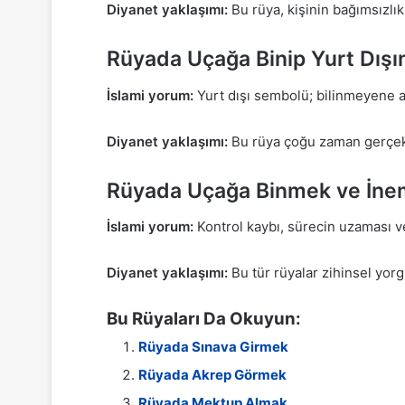
Diyanet yaklaşımı:
Bu rüya, kişinin bağımsızlık i
Rüyada Uçağa Binip Yurt Dış
İslami yorum:
Yurt dışı sembolü; bilinmeyene açı
Diyanet yaklaşımı:
Bu rüya çoğu zaman gerçek h
Rüyada Uçağa Binmek ve İne
İslami yorum:
Kontrol kaybı, sürecin uzaması vey
Diyanet yaklaşımı:
Bu tür rüyalar zihinsel yorg
Bu Rüyaları Da Okuyun:
Rüyada Sınava Girmek
Rüyada Akrep Görmek
Rüyada Mektup Almak