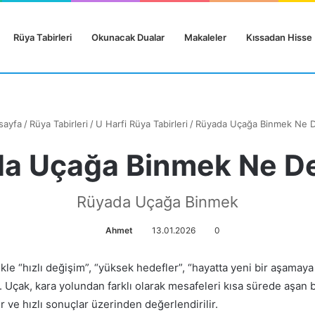
Rüya Tabirleri
Okunacak Dualar
Makaleler
Kıssadan Hisse
sayfa
/
Rüya Tabirleri
/
U Harfi Rüya Tabirleri
/
Rüyada Uçağa Binmek Ne 
a Uçağa Binmek Ne 
Rüyada Uçağa Binmek
Ahmet
13.01.2026
0
likle “hızlı değişim”, “yüksek hedefler”, “hayatta yeni bir aşamaya
. Uçak, kara yolundan farklı olarak mesafeleri kısa sürede aşan 
 ve hızlı sonuçlar üzerinden değerlendirilir.