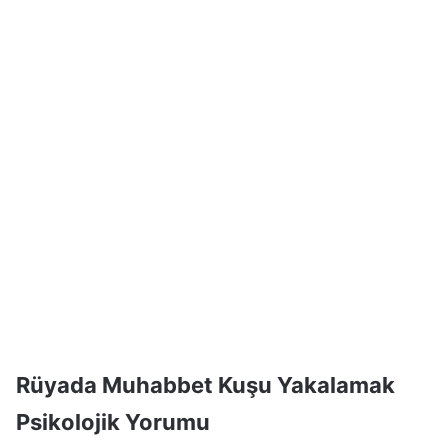
Rüyada Muhabbet Kuşu Yakalamak
Psikolojik Yorumu