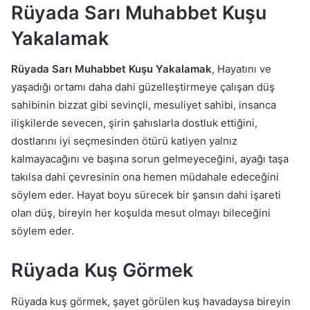
Rüyada Sarı Muhabbet Kuşu
Yakalamak
Rüyada Sarı Muhabbet Kuşu Yakalamak
, Hayatını ve
yaşadığı ortamı daha dahi güzelleştirmeye çalışan düş
sahibinin bizzat gibi sevinçli, mesuliyet sahibi, insanca
ilişkilerde sevecen, şirin şahıslarla dostluk ettiğini,
dostlarını iyi seçmesinden ötürü katiyen yalnız
kalmayacağını ve başına sorun gelmeyeceğini, ayağı taşa
takılsa dahi çevresinin ona hemen müdahale edeceğini
söylem eder. Hayat boyu sürecek bir şansın dahi işareti
olan düş, bireyin her koşulda mesut olmayı bileceğini
söylem eder.
Rüyada Kuş Görmek
Rüyada kuş görmek, şayet görülen kuş havadaysa bireyin