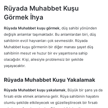
Rüyada Muhabbet Kuşu
Görmek İhya
Rüyada Muhabbet kuşu görmek
, düş sahibi yönünden
değişik anlamlar taşımaktadır. Bu anlamlardan biri, düş
sahibinin evcil hayvanları çok sevmesidir. Rüyada
Muhabbet kuşu görmenin bir diğer manası şayet düş
sahibinin mesut ve huzur bir ev yaşantısına sahip
olacağıdır. Kişi, ailesiyle problemsiz bir şekilde
yaşayacaktır.
Rüyada Muhabbet Kuşu Yakalamak
Rüyada Muhabbet kuşu yakalamak
, Büyük bir şans ya da
fırsatı elde etmek anlamına gelir. Rüya sahibinin hayatını
olumlu şekilde etkileyecek ve güzelleştirecek bir fırsatı