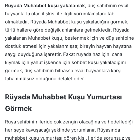
Rüyada Muhabbet kuşu yakalamak
, düş sahibinin evcil
hayvanlarla olan ilişkisi ile ilgili yorumlamalara tabi
olmaktadır. Rüyada Muhabbet kuşu yakaladığını görmek,
türlü hallere göre değişik anlamlara gelmektedir. Rüyada
yakalanan Muhabbet kuşu, beslenmek için ve düş sahibine
dostluk etmesi için yakalanmışsa; bireyin hayvan hayatına
saygı duyduğuna işarettir. Fakat rüyada haz için, cana
kıymak için yahut işkence için sohbet kuşu yakaladığını
görmek; düş sahibinin bilhassa evcil hayvanlara karşı
tahammülsüz olduğuna delalet eder.
Rüyada Muhabbet Kuşu Yumurtası
Görmek
Rüya sahibinin ileride çok zengin olacağına ve hedeflediği
her şeye kavuşacağı şeklinde yorumlanır. Rüyasında
muhabbet kuşu yumurtası gören kişi, ileride sorunsuz ve