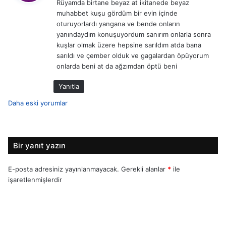
Rüyamda birtane beyaz at ikitanede beyaz
i
u
muhabbet kuşu gördüm bir evin içinde
k
oturuyorlardı yangana ve bende onların
i
m
yanındaydım konuşuyordum sanırım onlarla sonra
:
kuşlar olmak üzere hepsine sarıldım atda bana
g
sarıldı ve çember olduk ve gagalardan öpüyorum
e
onlarda beni at da ağzımdan öptü beni
z
Yanıtla
Y
Daha eski yorumlar
i
o
n
r
m
Bir yanıt yazın
u
e
E-posta adresiniz yayınlanmayacak.
Gerekli alanlar
*
ile
m
s
işaretlenmişlerdir
g
i
Y
o
e