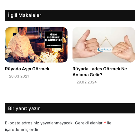
İlgili Makaleler
Rüyada Aşçı Görmek
Rüyada Lades Görmek Ne
Anlama Gelir?
28.03.2021
29.02.2024
Bir yanıt yazın
E-posta adresiniz yayınlanmayacak.
Gerekli alanlar
*
ile
işaretlenmişlerdir