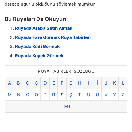
derece uğurlu olduğunu söylemek mümkün.
Bu Rüyaları Da Okuyun:
Rüyada Araba Satın Almak
Rüyada Fare Görmek Rüya Tabirleri
Rüyada Kedi Görmek
Rüyada Köpek Görmek
RÜYA TABİRLERİ SÖZLÜĞÜ
A
B
C
Ç
D
E
F
G
H
I
İ
J
K
L
M
N
O
Ö
P
R
S
Ş
T
U
Ü
V
Y
Z
0-9