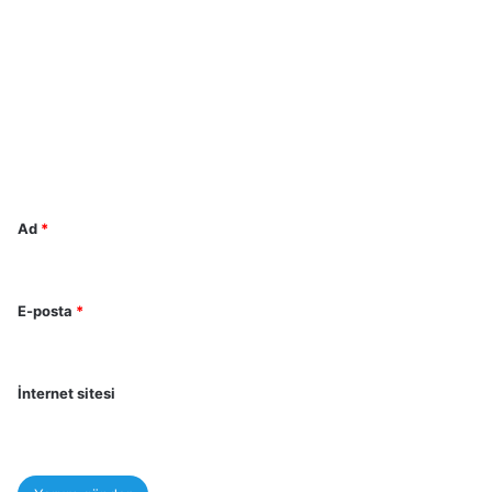
Y
o
r
u
m
*
Ad
*
E-posta
*
İnternet sitesi