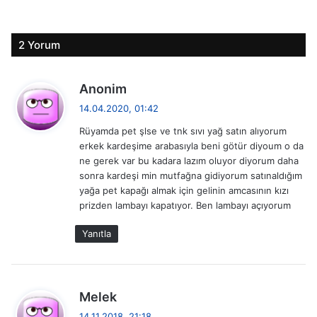
2 Yorum
d
Anonim
e
14.04.2020, 01:42
d
Rüyamda pet şlse ve tnk sıvı yağ satın alıyorum
i
erkek kardeşime arabasıyla beni götür diyoum o da
k
ne gerek var bu kadara lazım oluyor diyorum daha
i
sonra kardeşi min mutfağna gidiyorum satınaldığım
:
yağa pet kapağı almak için gelinin amcasının kızı
prizden lambayı kapatıyor. Ben lambayı açıyorum
Yanıtla
d
Melek
e
14.11.2018, 21:18