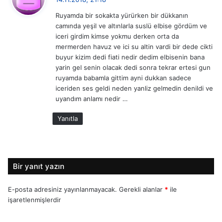
d
Ruyamda bir sokakta yürürken bir dükkanın
i
camında yeşil ve altınlarla suslü elbise gördüm ve
k
iceri girdim kimse yokmu derken orta da
i
mermerden havuz ve ici su altin vardi bir dede cikti
:
buyur kizim dedi fiati nedir dedim elbisenin bana
yarin gel senin olacak dedi sonra tekrar ertesi gun
ruyamda babamla gittim ayni dukkan sadece
iceriden ses geldi neden yanliz gelmedin denildi ve
uyandım anlamı nedir …
Yanıtla
Bir yanıt yazın
E-posta adresiniz yayınlanmayacak.
Gerekli alanlar
*
ile
işaretlenmişlerdir
Y