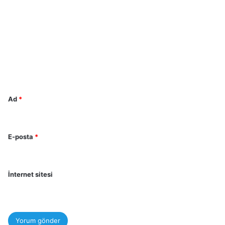
o
r
u
m
*
Ad
*
E-posta
*
İnternet sitesi