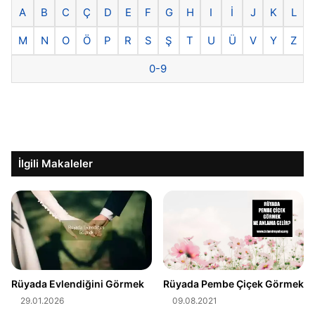
A
B
C
Ç
D
E
F
G
H
I
İ
J
K
L
M
N
O
Ö
P
R
S
Ş
T
U
Ü
V
Y
Z
0-9
İlgili Makaleler
Rüyada Evlendiğini Görmek
Rüyada Pembe Çiçek Görmek
29.01.2026
09.08.2021