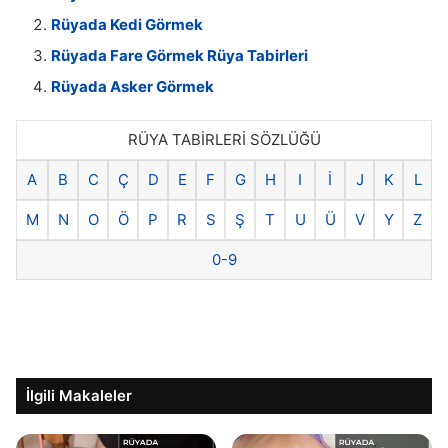
Rüyada Kedi Görmek
Rüyada Fare Görmek Rüya Tabirleri
Rüyada Asker Görmek
RÜYA TABİRLERİ SÖZLÜĞÜ
A
B
C
Ç
D
E
F
G
H
I
İ
J
K
L
M
N
O
Ö
P
R
S
Ş
T
U
Ü
V
Y
Z
0-9
İlgili Makaleler