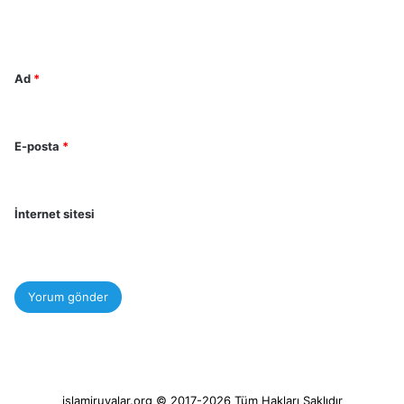
m
*
Ad
*
E-posta
*
İnternet sitesi
islamiruyalar.org © 2017-2026 Tüm Hakları Saklıdır