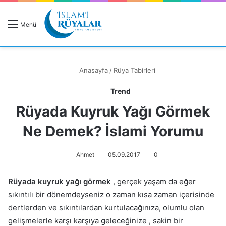
R
Menü
A
Anasayfa
/
Rüya Tabirleri
Trend
Rüyada Kuyruk Yağı Görmek
Rüyanızı Arayın
Ne Demek? İslami Yorumu
Ahmet
05.09.2017
0
Rüyada kuyruk yağı görmek
, gerçek yaşam da eğer
sıkıntılı bir dönemdeyseniz o zaman kısa zaman içerisinde
dertlerden ve sıkıntılardan kurtulacağınıza, olumlu olan
gelişmelerle karşı karşıya geleceğinize , sakin bir