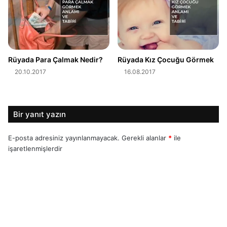
Rüyada Para Çalmak Nedir?
Rüyada Kız Çocuğu Görmek
20.10.2017
16.08.2017
Bir yanıt yazın
E-posta adresiniz yayınlanmayacak.
Gerekli alanlar
*
ile
işaretlenmişlerdir
Y
o
r
u