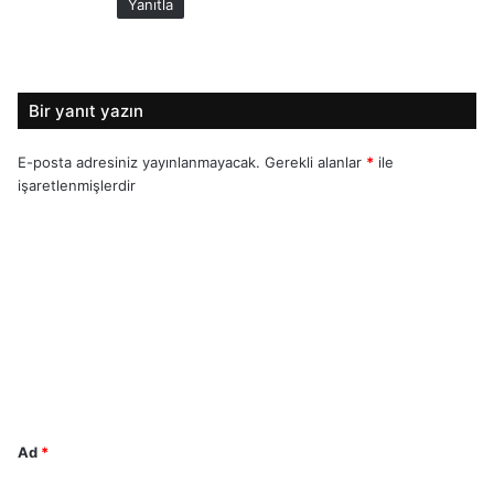
Yanıtla
Bir yanıt yazın
E-posta adresiniz yayınlanmayacak.
Gerekli alanlar
*
ile
işaretlenmişlerdir
Y
o
r
u
m
*
Ad
*