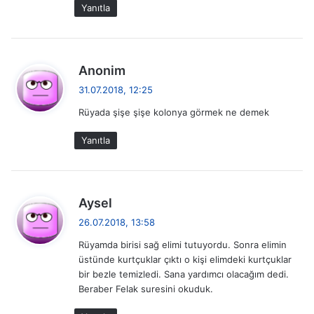
i
Yanıtla
:
d
Anonim
e
31.07.2018, 12:25
d
Rüyada şişe şişe kolonya görmek ne demek
i
k
Yanıtla
i
:
d
Aysel
e
26.07.2018, 13:58
d
Rüyamda birisi sağ elimi tutuyordu. Sonra elimin
i
üstünde kurtçuklar çıktı o kişi elimdeki kurtçuklar
k
bir bezle temizledi. Sana yardımcı olacağım dedi.
i
Beraber Felak suresini okuduk.
: