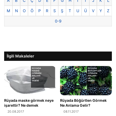
A
B
C
Ç
D
E
F
G
H
I
İ
J
K
L
M
N
O
Ö
P
R
S
Ş
T
U
Ü
V
Y
Z
0-9
İlgili Makaleler
Rüyada maske görmek neye
Rüyada Böğürtlen Görmek
işarettir? Ne demek
Ne Anlama Gelir?
20.08.2017
08.11.2017