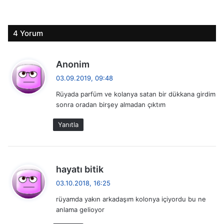
4 Yorum
d
Anonim
e
03.09.2019, 09:48
d
Rüyada parfüm ve kolanya satan bir dükkana girdim
i
sonra oradan birşey almadan çıktım
k
i
Yanıtla
:
d
hayatı bitik
e
03.10.2018, 16:25
d
rüyamda yakın arkadaşım kolonya içiyordu bu ne
i
anlama gelioyor
k