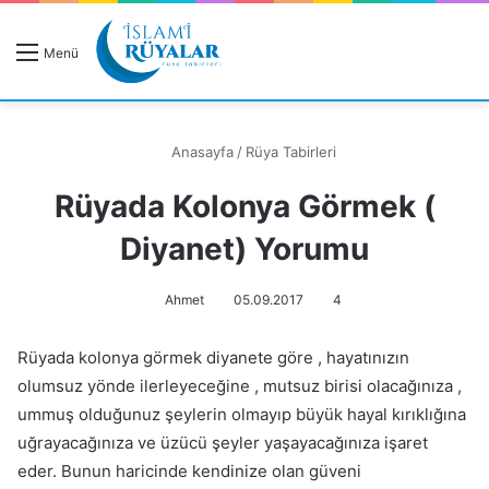
R
Menü
A
Anasayfa
/
Rüya Tabirleri
Rüyada Kolonya Görmek (
Rüyanızı Arayın
Diyanet) Yorumu
Ahmet
05.09.2017
4
Rüyada kolonya görmek diyanete göre , hayatınızın
olumsuz yönde ilerleyeceğine , mutsuz birisi olacağınıza ,
ummuş olduğunuz şeylerin olmayıp büyük hayal kırıklığına
uğrayacağınıza ve üzücü şeyler yaşayacağınıza işaret
eder. Bunun haricinde kendinize olan güveni