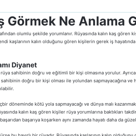
ş Görmek Ne Anlama G
fından olumlu şekilde yorumlanır. Rüyasında kalın kaş gören kişil
endi kaşlarının kalın olduğunu gören kişilerin gerek iş hayatınd
amı Diyanet
üya sahibinin doğru ve eğitimli bir kişi olmasına yorulur. Ayrıca
sahibinin doğru bir kişi olması ile yolundan sapmayacağına ve ha
abilir.
hiçbir döneminde kötü yola sapmayacağı ve dünya malı kazanmak 
yasında kalın kaş gören kişiler rüya yorumlarına baktıkları takd
e başarıdan başarıya koşarken aynı zamanda hayatı daha da güzel
ürse bu hayırlı bir rüyadır. Rüyasında kaşlarının kalın olduğunu 