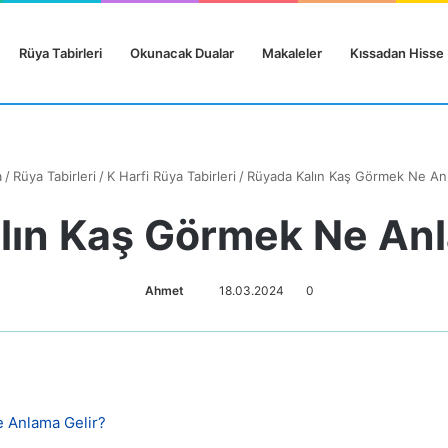
Rüya Tabirleri
Okunacak Dualar
Makaleler
Kıssadan Hisse
a
/
Rüya Tabirleri
/
K Harfi Rüya Tabirleri
/
Rüyada Kalın Kaş Görmek Ne Anl
lın Kaş Görmek Ne Anl
Ahmet
18.03.2024
0
e Anlama Gelir?