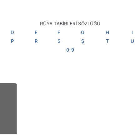
RÜYA TABİRLERİ SÖZLÜĞÜ
D
E
F
G
H
I
P
R
S
Ş
T
U
0-9