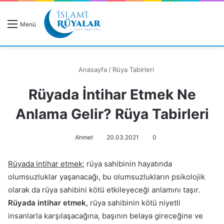
R
Menü
A
Anasayfa
/
Rüya Tabirleri
Rüyada İntihar Etmek Ne
Rüyanızı Arayın
Anlama Gelir? Rüya Tabirleri
Ahmet
20.03.2021
0
Rüyada intihar etmek
; rüya sahibinin hayatında
olumsuzluklar yaşanacağı, bu olumsuzlukların psikolojik
olarak da rüya sahibini kötü etkileyeceği anlamını taşır.
Rüyada intihar etmek
, rüya sahibinin kötü niyetli
insanlarla karşılaşacağına, başının belaya gireceğine ve