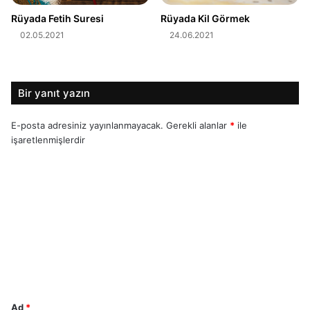
Rüyada Fetih Suresi
Rüyada Kil Görmek
02.05.2021
24.06.2021
Bir yanıt yazın
E-posta adresiniz yayınlanmayacak.
Gerekli alanlar
*
ile
işaretlenmişlerdir
Y
o
r
u
m
*
Ad
*