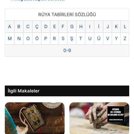
RÜYA TABİRLERİ SÖZLÜĞÜ
A
B
C
Ç
D
E
F
G
H
I
İ
J
K
L
M
N
O
Ö
P
R
S
Ş
T
U
Ü
V
Y
Z
0-9
İlgili Makaleler