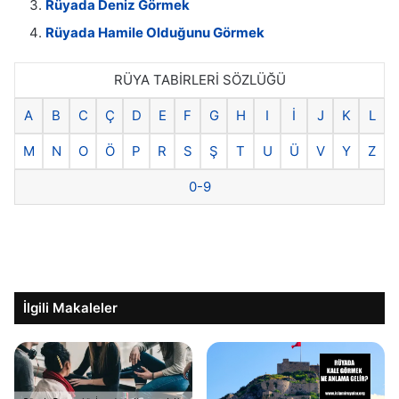
Rüyada Deniz Görmek
Rüyada Hamile Olduğunu Görmek
RÜYA TABİRLERİ SÖZLÜĞÜ
A
B
C
Ç
D
E
F
G
H
I
İ
J
K
L
M
N
O
Ö
P
R
S
Ş
T
U
Ü
V
Y
Z
0-9
İlgili Makaleler