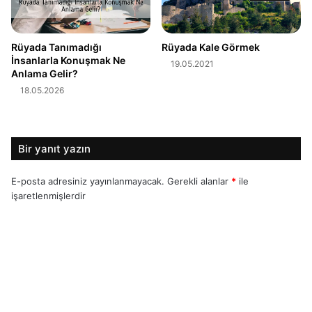
Rüyada Tanımadığı
Rüyada Kale Görmek
İnsanlarla Konuşmak Ne
19.05.2021
Anlama Gelir?
18.05.2026
Bir yanıt yazın
E-posta adresiniz yayınlanmayacak.
Gerekli alanlar
*
ile
işaretlenmişlerdir
Y
o
r
u
m