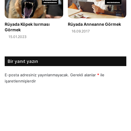
Rüyada Köpek Isırması
Rüyada Anneanne Görmek
Görmek
16.09.2017
15.01.2023
Bir yanıt yazın
E-posta adresiniz yayınlanmayacak.
Gerekli alanlar
*
ile
işaretlenmişlerdir
Y
o
r
u
m