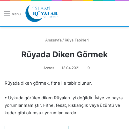
R
Menü
A
Anasayfa
/
Rüya Tabirleri
Rüyada Diken Görmek
Rüyanızı Arayın
Ahmet
18.04.2021
0
Rüyada diken görmek, fitne ile tabir olunur.
• Uykuda görülen diken Rüyaları iyi değildir. İyiye ve hayra
yorumlanmamıştır. Fitne, fesat, kıskançlık veya üzüntü ve
keder gibi olumsuz yorumlan vardır.