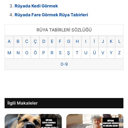
Rüyada Kedi Görmek
Rüyada Fare Görmek Rüya Tabirleri
RÜYA TABİRLERİ SÖZLÜĞÜ
A
B
C
Ç
D
E
F
G
H
I
İ
J
K
L
M
N
O
Ö
P
R
S
Ş
T
U
Ü
V
Y
Z
0-9
İlgili Makaleler