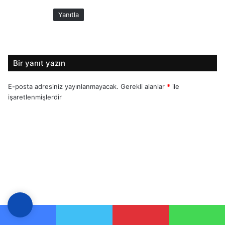
:
Yanıtla
Bir yanıt yazın
E-posta adresiniz yayınlanmayacak.
Gerekli alanlar
*
ile
işaretlenmişlerdir
Y
o
r
u
m
*
Ad
*