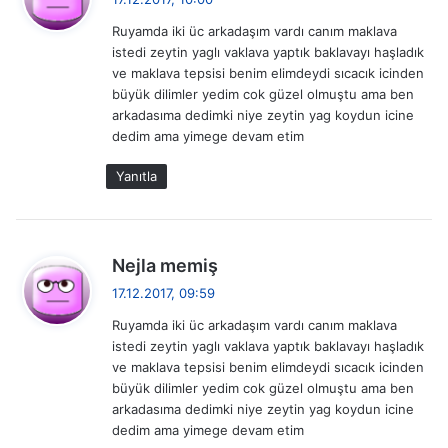
d
Ruyamda iki üc arkadaşım vardı canım maklava
i
istedi zeytin yaglı vaklava yaptık baklavayı haşladık
k
ve maklava tepsisi benim elimdeydi sıcacık icinden
i
büyük dilimler yedim cok güzel olmuştu ama ben
:
arkadasıma dedimki niye zeytin yag koydun icine
dedim ama yimege devam etim
Yanıtla
d
Nejla memiş
e
17.12.2017, 09:59
d
Ruyamda iki üc arkadaşım vardı canım maklava
i
istedi zeytin yaglı vaklava yaptık baklavayı haşladık
k
ve maklava tepsisi benim elimdeydi sıcacık icinden
i
büyük dilimler yedim cok güzel olmuştu ama ben
:
arkadasıma dedimki niye zeytin yag koydun icine
dedim ama yimege devam etim