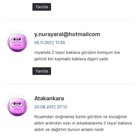
Yanıtla
d
y.nurayaral@hotmailcom
e
05.11.2017, 11:55
d
rüyamda 2 tepsi baklava gördüm komşum bie
i
getirdi biri kaymaklı baklava digeri sade
k
i
Yanıtla
:
d
Atakankara
e
20.09.2017, 07:12
d
Rüyamdan doğmamış kızımı gördüm ve kucağıma
i
aldım ardından eskı ol arkadaslarıma 3 tepsi baklava
k
aldım ve dağıttım bunun anlamı nedır
i