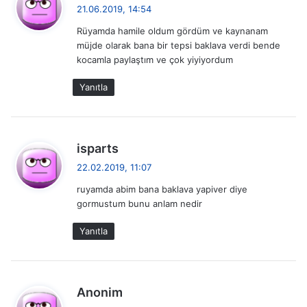
e
21.06.2019, 14:54
d
Rüyamda hamile oldum gördüm ve kaynanam
i
müjde olarak bana bir tepsi baklava verdi bende
k
kocamla paylaştım ve çok yiyiyordum
i
:
Yanıtla
d
isparts
e
22.02.2019, 11:07
d
ruyamda abim bana baklava yapiver diye
i
gormustum bunu anlam nedir
k
i
Yanıtla
:
d
Anonim
e