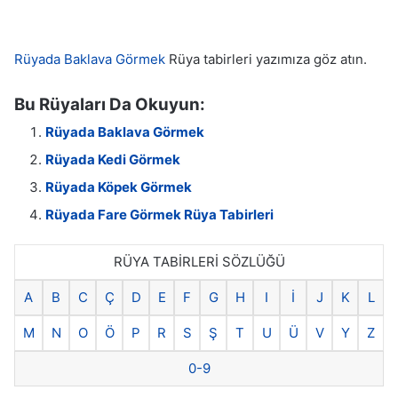
Rüyada Baklava Görmek
Rüya tabirleri yazımıza göz atın.
Bu Rüyaları Da Okuyun:
Rüyada Baklava Görmek
Rüyada Kedi Görmek
Rüyada Köpek Görmek
Rüyada Fare Görmek Rüya Tabirleri
RÜYA TABİRLERİ SÖZLÜĞÜ
A
B
C
Ç
D
E
F
G
H
I
İ
J
K
L
M
N
O
Ö
P
R
S
Ş
T
U
Ü
V
Y
Z
0-9