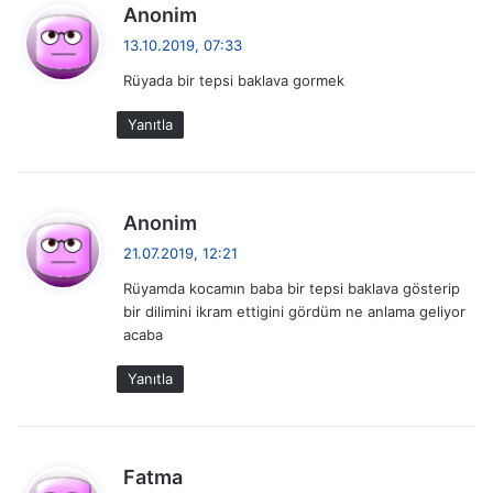
d
Anonim
e
13.10.2019, 07:33
d
Rüyada bir tepsi baklava gormek
i
k
Yanıtla
i
:
d
Anonim
e
21.07.2019, 12:21
d
Rüyamda kocamın baba bir tepsi baklava gösterip
i
bir dilimini ikram ettigini gördüm ne anlama geliyor
k
acaba
i
:
Yanıtla
d
Fatma