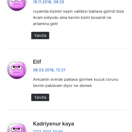
16.11.2018, 09:25
d
ruyamda kizimin kayin validesi baklava getirdi bize
i
ikram ediyodu ama benim kizim bosandi ne
k
anlamina gelir
i
:
Yanıtla
d
Elif
e
08.03.2018, 12:21
d
Amcamin evinde paklava görmek kucuk torunu
i
benim paklavam diyor ne demek
k
i
Yanıtla
:
d
Kadriyenur kaya
e
17.12.2017, 10:00