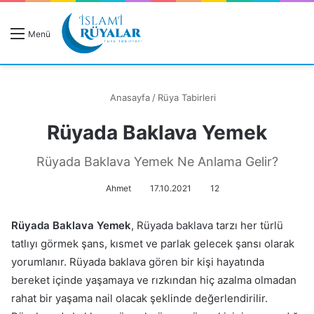
R
Menü
A
Anasayfa
/
Rüya Tabirleri
Rüyada Baklava Yemek
Rüyanızı Arayın
Rüyada Baklava Yemek Ne Anlama Gelir?
Ahmet
17.10.2021
12
Rüyada Baklava Yemek
, Rüyada baklava tarzı her türlü
tatlıyı görmek şans, kısmet ve parlak gelecek şansı olarak
yorumlanır. Rüyada baklava gören bir kişi hayatında
bereket içinde yaşamaya ve rızkından hiç azalma olmadan
rahat bir yaşama nail olacak şeklinde değerlendirilir.