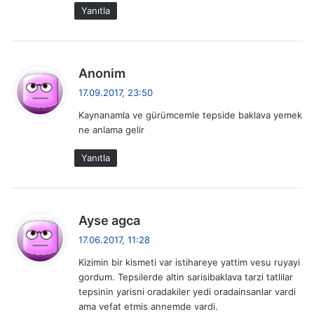
:
Yanıtla
d
Anonim
e
17.09.2017, 23:50
d
Kaynanamla ve gürümcemle tepside baklava yemek
i
ne anlama gelir
k
i
Yanıtla
:
d
Ayse agca
e
17.06.2017, 11:28
d
Kizimin bir kismeti var istihareye yattim vesu ruyayi
i
gordum. Tepsilerde altin sarisibaklava tarzi tatlilar
k
tepsinin yarisni oradakiler yedi oradainsanlar vardi
i
ama vefat etmis annemde vardi.