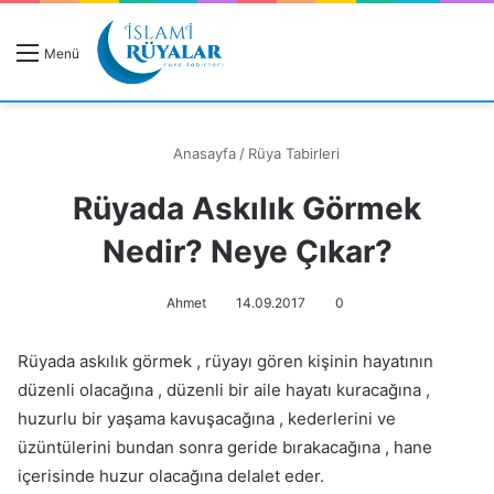
R
Menü
A
Anasayfa
/
Rüya Tabirleri
Rüyada Askılık Görmek
Rüyanızı Arayın
Nedir? Neye Çıkar?
Ahmet
14.09.2017
0
Rüyada askılık görmek , rüyayı gören kişinin hayatının
düzenli olacağına , düzenli bir aile hayatı kuracağına ,
huzurlu bir yaşama kavuşacağına , kederlerini ve
üzüntülerini bundan sonra geride bırakacağına , hane
içerisinde huzur olacağına delalet eder.