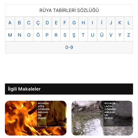
RÜYA TABİRLERİ SÖZLÜĞÜ
A
B
C
Ç
D
E
F
G
H
I
İ
J
K
L
M
N
O
Ö
P
R
S
Ş
T
U
Ü
V
Y
Z
0-9
İlgili Makaleler