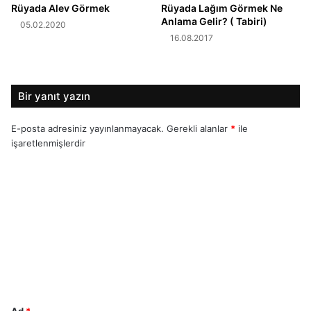
Rüyada Alev Görmek
Rüyada Lağım Görmek Ne
Anlama Gelir? ( Tabiri)
05.02.2020
16.08.2017
Bir yanıt yazın
E-posta adresiniz yayınlanmayacak.
Gerekli alanlar
*
ile
işaretlenmişlerdir
Y
o
r
u
m
*
Ad
*