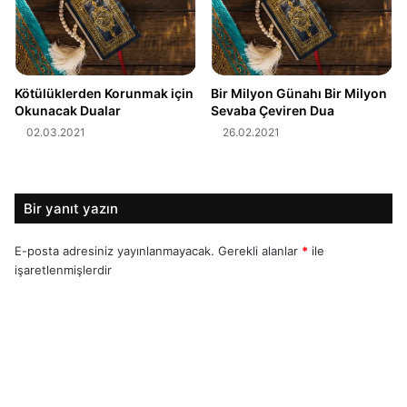
Kötülüklerden Korunmak için
Bir Milyon Günahı Bir Milyon
Okunacak Dualar
Sevaba Çeviren Dua
02.03.2021
26.02.2021
Bir yanıt yazın
E-posta adresiniz yayınlanmayacak.
Gerekli alanlar
*
ile
işaretlenmişlerdir
Y
o
r
u