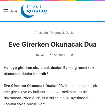
R
Menü
A
Anasayfa
/
Okunacak Dualar
Eve Girerken Okunacak Dua
Rüyanızı Arayın
Ahmet
15.03.2021
0
Haneye girerken okunacak dualar, Evime girecekken
okunacak dualar nelerdir?
Eve Girerken Okunacak Dualar
, Eûzü-besmele çekerek
eve girmek ve ev halkına selam vermek sevilen bir
davranıştır. Yüce Allah, Nur süresinin 61. ayetinde bu
konuda şöyle buyuruyor: