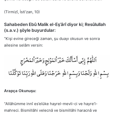
(Tirmizî, İsti’zan, 10)
Sahabeden Ebû Malik el-Eş’ârî diyor ki; Resûlullah
(s.a.v.) şöyle buyurdular:
“Kişi evine gireceği zaman, şu duayı okusun ve sonra
ailesine selâm versin:
Arapça Okunuşu:
“Allâhümme innî es’elüke hayrel-mevli-ci ve hayre’l-
mahreci. Bismillâhi velecnâ ve bismillâhi haracnâ ve