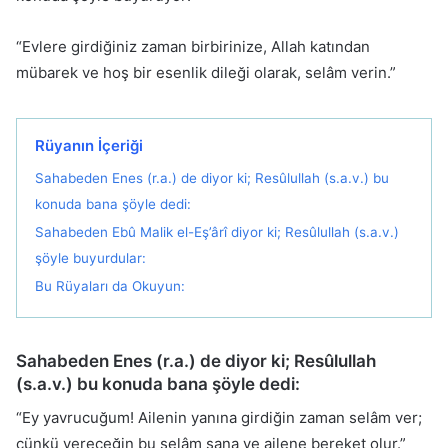
“Evlere girdiğiniz zaman birbirinize, Allah katından
mübarek ve hoş bir esenlik dileği olarak, selâm verin.”
Rüyanın İçeriği
Sahabeden Enes (r.a.) de diyor ki; Resûlullah (s.a.v.) bu
konuda bana şöyle dedi:
Sahabeden Ebû Malik el-Eş’ârî diyor ki; Resûlullah (s.a.v.)
şöyle buyurdular:
Bu Rüyaları da Okuyun:
Sahabeden Enes (r.a.) de diyor ki; Resûlullah
(s.a.v.) bu konuda bana şöyle dedi:
“Ey yavrucuğum! Ailenin yanına girdiğin zaman selâm ver;
çünkü vereceğin bu selâm sana ve ailene bereket olur.”