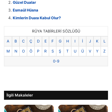
Güzel Dualar
Esmaül Hüsna
Kimlerin Duası Kabul Olur?
RÜYA TABİRLERİ SÖZLÜĞÜ
A
B
C
Ç
D
E
F
G
H
I
İ
J
K
L
M
N
O
Ö
P
R
S
Ş
T
U
Ü
V
Y
Z
0-9
İlgili Makaleler