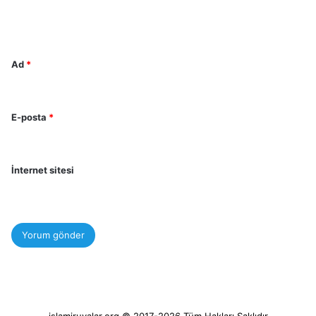
m
*
Ad
*
E-posta
*
İnternet sitesi