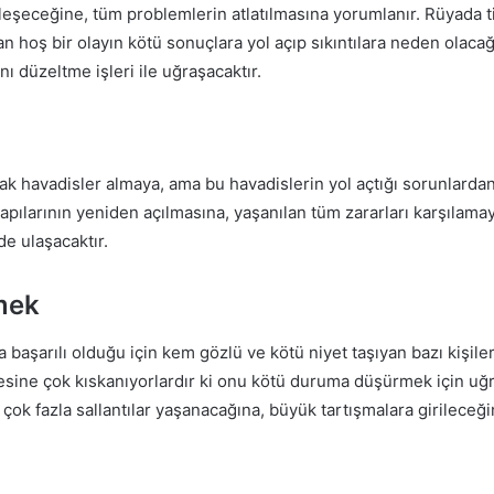
leşeceğine, tüm problemlerin atlatılmasına yorumlanır. Rüyada ti
n hoş bir olayın kötü sonuçlara yol açıp sıkıntılara neden olacağı
 düzeltme işleri ile uğraşacaktır.
ak havadisler almaya, ama bu havadislerin yol açtığı sorunlardan 
apılarının yeniden açılmasına, yaşanılan tüm zararları karşılamaya
de ulaşacaktır.
mek
başarılı olduğu için kem gözlü ve kötü niyet taşıyan bazı kişileri
lesine çok kıskanıyorlardır ki onu kötü duruma düşürmek için uğ
de çok fazla sallantılar yaşanacağına, büyük tartışmalara girilece