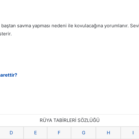
ri baştan savma yapması nedeni ile kovulacağına yorumlanır. Sev
terir.
arettir?
RÜYA TABİRLERİ SÖZLÜĞÜ
D
E
F
G
H
I