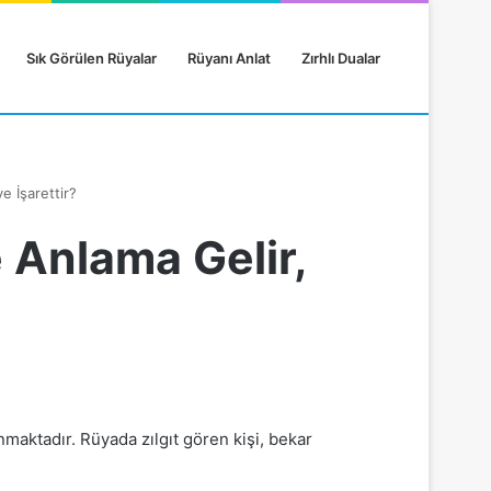
Sık Görülen Rüyalar
Rüyanı Anlat
Zırhlı Dualar
 İşarettir?
 Anlama Gelir,
maktadır. Rüyada zılgıt gören kişi, bekar