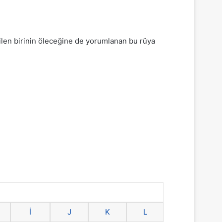
ilen birinin öleceğine de yorumlanan bu rüya
İ
J
K
L