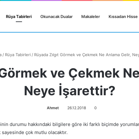
Rüya Tabirleri
Okunacak Dualar
Makaleler
Kıssadan Hisse
a
/
Rüya Tabirleri
/
Rüyada Zılgıt Görmek ve Çekmek Ne Anlama Gelir, Neye
 Görmek ve Çekmek Ne
Neye İşarettir?
Ahmet
26.12.2018
0
nin durumu hakkındaki bilgilere göre iki farklı biçimde yorumlan
ik sayesinde çok mutlu olacaktır.