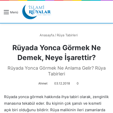
R
Menü
A
Anasayfa
/
Rüya Tabirleri
Rüyada Yonca Görmek Ne
Rüyanızı Arayın
Demek, Neye İşarettir?
Rüyada Yonca Görmek Ne Anlama Gelir? Rüya
Tabirleri
Ahmet
03.12.2018
0
Rüyada yonca görmek hakkında ihya tabiri olarak,
zenginlik
manasına tekabül eder. Bu kişinin çok şanslı ve kısmeti
açık biri olduğunu bildirir. Rüya malikinin ileri zamanlarda