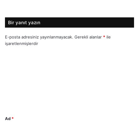
Bir yanıt yazın
E-posta adresiniz yayınlanmayacak.
Gerekli alanlar
*
ile
işaretlenmişlerdir
Y
o
r
u
m
*
Ad
*