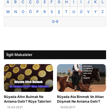
A
B
C
Ç
D
E
F
G
H
I
İ
J
K
L
M
N
O
Ö
P
R
S
Ş
T
U
Ü
V
Y
Z
0-9
İlgili Makaleler
Rüyada Altın Bulmak Ne
Rüyada Ata Binmek Ve Attan
Anlama Gelir? Rüya Tabirleri
Düşmek Ne Anlama Gelir?
10.04.2021
16.09.2017