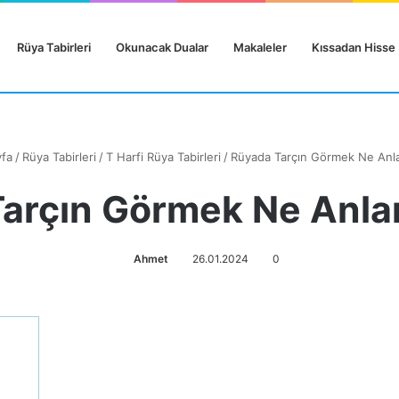
Rüya Tabirleri
Okunacak Dualar
Makaleler
Kıssadan Hisse
fa
/
Rüya Tabirleri
/
T Harfi Rüya Tabirleri
/
Rüyada Tarçın Görmek Ne Anla
arçın Görmek Ne Anla
Ahmet
26.01.2024
0