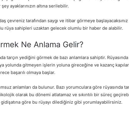
ey ayaklarınızın altına serilebilir.
daş çevreniz tarafından saygı ve itibar görmeye başlayacaksınız 
u rüya sahipleri uzaktan gelecek olumlu bir haber de alabilir.
örmek Ne Anlama Gelir?
ada tarçın yediğini görmek de bazı anlamlara sahiptir. Rüyasında t
rüya yolunda gitmeyen işlerin yoluna gireceğine ve kazanç kapıla
rece başarılı olmaya başlar.
umsuz anlamları da bulunur. Bazı yorumculara göre rüyasında tar
kolojik olarak bu dönemi atlatamaz ve sıkıntılı bir süreç geçir
idişatına göre bu rüyayı dilediğiniz gibi yorumlayabilirsiniz.