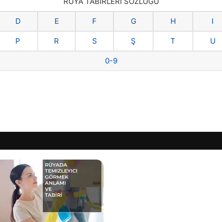
RÜYA TABİRLERİ SÖZLÜĞÜ
D
E
F
G
H
I
P
R
S
Ş
T
U
0-9