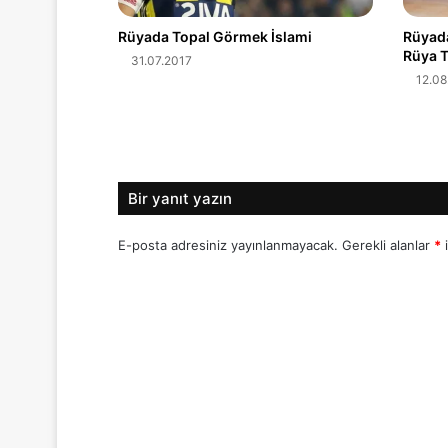
Rüyada Topal Görmek İslami
Rüyada
Rüya T
31.07.2017
12.08
Bir yanıt yazın
E-posta adresiniz yayınlanmayacak.
Gerekli alanlar
*
i
Y
o
r
u
m
*