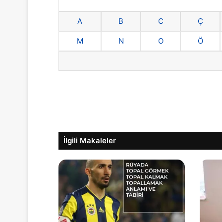
A
B
C
Ç
M
N
O
Ö
İlgili Makaleler