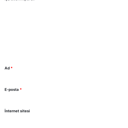
Y
o
r
u
m
*
Ad
*
E-posta
*
İnternet sitesi