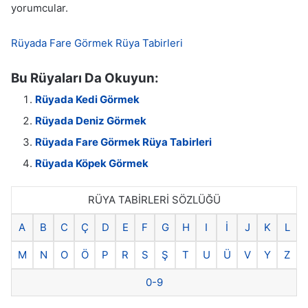
yorumcular.
Rüyada Fare Görmek Rüya Tabirleri
Bu Rüyaları Da Okuyun:
Rüyada Kedi Görmek
Rüyada Deniz Görmek
Rüyada Fare Görmek Rüya Tabirleri
Rüyada Köpek Görmek
RÜYA TABİRLERİ SÖZLÜĞÜ
A
B
C
Ç
D
E
F
G
H
I
İ
J
K
L
M
N
O
Ö
P
R
S
Ş
T
U
Ü
V
Y
Z
0-9