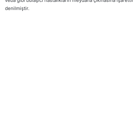
veba gibi bulaşıcı hastalıkların meydana çıkmasına işarettir
denilmiştir.