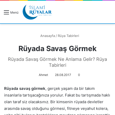
R
Menü
A
Anasayfa
/
Rüya Tabirleri
Rüyada Savaş Görmek
Rüyanızı Arayın
Rüyada Savaş Görmek Ne Anlama Gelir? Rüya
Tabirleri
Ahmet
28.08.2017
0
Rüyada savaş görmek
, gerçek yaşam da bir takım
insanlarla tartışacağınıza yorulur. Fakat bu tartışmada haklı
olan taraf siz olacaksınız. Bir kimsenin rüyada devletler
arasında savaş olduğunu görmesi, fitneye veyahut kolera,