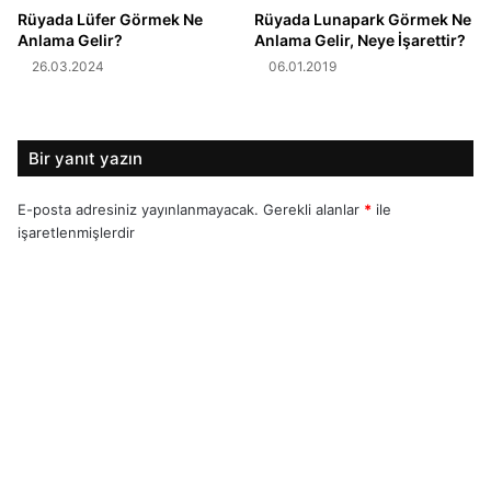
Rüyada Lüfer Görmek Ne
Rüyada Lunapark Görmek Ne
Anlama Gelir?
Anlama Gelir, Neye İşarettir?
26.03.2024
06.01.2019
Bir yanıt yazın
E-posta adresiniz yayınlanmayacak.
Gerekli alanlar
*
ile
işaretlenmişlerdir
Y
o
r
u
m
*