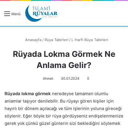
R
Menü
A
Anasayfa
/
Rüya Tabirleri
/
L Harfi Rüya Tabirleri
Rüyada Lokma Görmek Ne
Rüyanızı Arayın
Anlama Gelir?
Ahmet
30.01.2024
0
Rüyada lokma görmek
neredeyse tamamen olumlu
anlamlar taşıyor denilebilir. Bu rüyayı gören kişiler için
hayırlı bir dönem açılacağı ve tüm işlerinin yoluna gireceği
söylenir. Eğer böyle bir rüya gördüyseniz endişelenmenize
gerek yok çünkü güzel günlerin sizi beklediğini söylemek