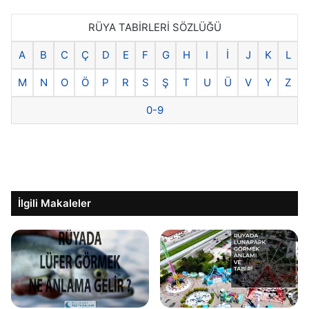
RÜYA TABİRLERİ SÖZLÜĞÜ
A
B
C
Ç
D
E
F
G
H
I
İ
J
K
L
M
N
O
Ö
P
R
S
Ş
T
U
Ü
V
Y
Z
0-9
İlgili Makaleler