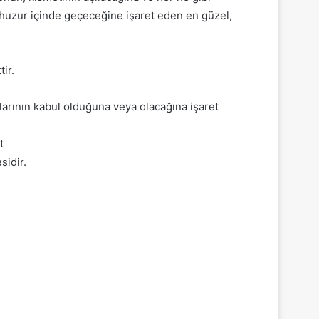
 huzur içinde geçeceğine işaret eden en güzel,
ir.
larının kabul olduğuna veya olacağına işaret
t
sidir.