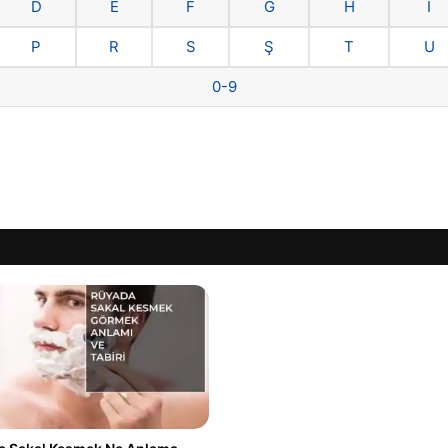
D
E
F
G
H
I
P
R
S
Ş
T
U
0-9