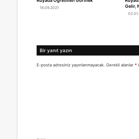
Rüyada Öğretmen Görmek
Rüyad
Gelir, 
16.09.2021
02.01
Bir yanıt yazın
E-posta adresiniz yayınlanmayacak.
Gerekli alanlar
*
i
Y
o
r
u
m
*