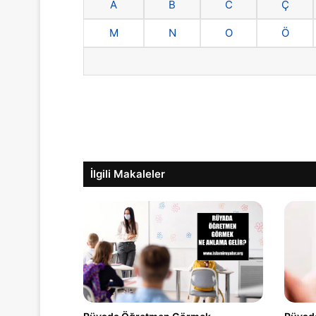
A
B
C
Ç
M
N
O
Ö
İlgili Makaleler