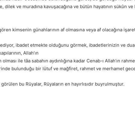
ne, dilek ve muradına kavuşacağına ve bütün hayatının sükûn ve
ren kimsenin günahlarının af olmasına veya af olacağına işarett
 ediyor, ibadet etmekte olduğunu görmek, ibadetlerinizin ve dua
apılarının, Allah’ın
n olması ile tâa sabahın aydınlığına kadar Cenab-ı Allah’ın rahme
rinde bulunduğu bir lütuf ve mağfiret, rahmet ve merhamet gece
görülen bu Rüyalar, Rüyaların en hayırlısıdır buyrulmuştur.