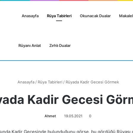
Anasayfa
Rüya Tabirleri
Okunacak Dualar
Makalel
Rüyanı Anlat
Zırhlı Dualar
Anasayfa
/
Rüya Tabirleri
/
Rüyada Kadir Gecesi Görmek
ada Kadir Gecesi Gö
Ahmet
19.05.2021
0
asında Kadir Gecesinde bulunduğunu görse, bu gördüğü Rüyası on