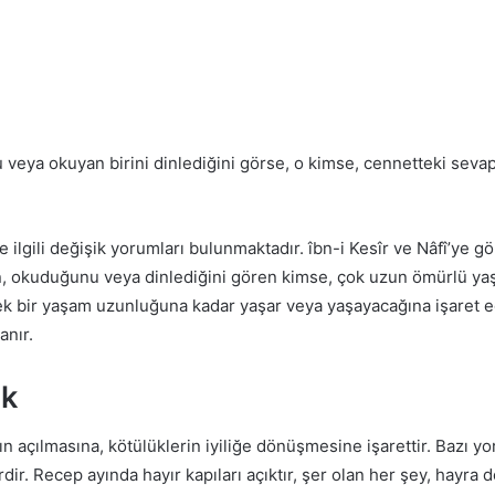
 veya okuyan birini dinlediğini görse, o kimse, cennetteki sev
 ilgili değişik yorumları bulunmaktadır. îbn-i Kesîr ve Nâfî’ye g
 okuduğunu veya dinlediğini gören kimse, çok uzun ömürlü yaşar,
k bir yaşam uzunluğuna kadar yaşar veya yaşayacağına işaret ede
nır.
ek
n açılmasına, kötülüklerin iyiliğe dönüşmesine işarettir. Bazı y
erdir. Recep ayında hayır kapıları açıktır, şer olan her şey, hayr