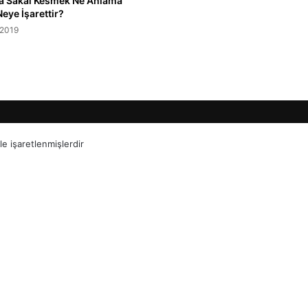
a Sakal Kesmek Ne Anlama
Neye İşarettir?
.2019
le işaretlenmişlerdir