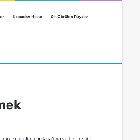
er
Kıssadan Hisse
Sık Görülen Rüyalar
rmek
un, kısmetinin açılacağına ve her ne gibi