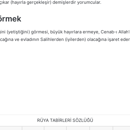
çıkar (hayırla gerçekleşir) demişlerdir yorumcular.
örmek
ini (yetiştiğini) görmesi, büyük hayırlara ermeye, Cenab-ı Alla
acağına ve evladının Salihlerden (iyilerden) olacağına işaret eder
RÜYA TABİRLERİ SÖZLÜĞÜ