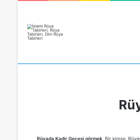
Rüyanızı Arayın
Rüy
Rüyada Kadir Gecesi görmek
, Bir kimse, Rüy