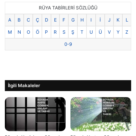
RÜYA TABİRLERİ SÖZLÜĞÜ
A
B
C
Ç
D
E
F
G
H
I
İ
J
K
L
M
N
O
Ö
P
R
S
Ş
T
U
Ü
V
Y
Z
0-9
İlgili Makaleler