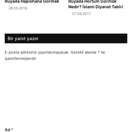
Rüyada Hapishane Görmek
Rüyada Hortum Görmek
Nedir? İslami Diyanet Tabiri
28.05.2019
07.09.2017
Bir yanıt yazın
E-posta adresiniz yayınlanmayacak.
Gerekli alanlar
*
ile
işaretlenmişlerdir
Y
o
r
u
m
*
Ad
*