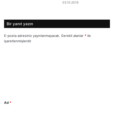
03.10.2019
Bir yanıt yazın
E-posta adresiniz yayınlanmayacak.
Gerekli alanlar
*
ile
işaretlenmişlerdir
Y
o
r
u
m
*
Ad
*