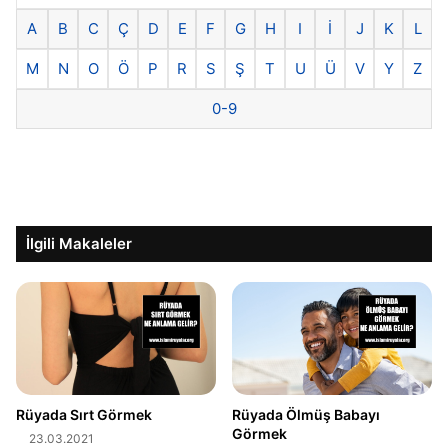
A
B
C
Ç
D
E
F
G
H
I
İ
J
K
L
M
N
O
Ö
P
R
S
Ş
T
U
Ü
V
Y
Z
0-9
İlgili Makaleler
Rüyada Sırt Görmek
Rüyada Ölmüş Babayı
Görmek
23.03.2021