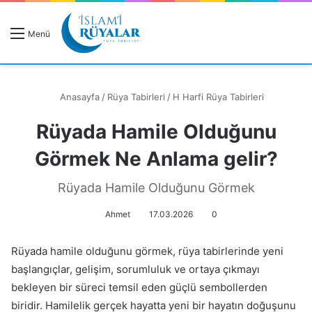
R
Menü
A
Anasayfa
/
Rüya Tabirleri
/
H Harfi Rüya Tabirleri
Rüyada Hamile Olduğunu
Rüyanızı Arayın
Görmek Ne Anlama gelir?
Rüyada Hamile Olduğunu Görmek
Ahmet
17.03.2026
0
Rüyada hamile olduğunu görmek, rüya tabirlerinde yeni
başlangıçlar, gelişim, sorumluluk ve ortaya çıkmayı
bekleyen bir süreci temsil eden güçlü sembollerden
biridir. Hamilelik gerçek hayatta yeni bir hayatın doğuşunu