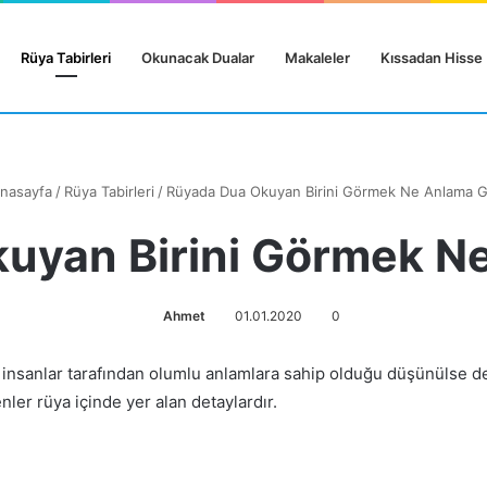
Rüya Tabirleri
Okunacak Dualar
Makaleler
Kıssadan Hisse
nasayfa
/
Rüya Tabirleri
/
Rüyada Dua Okuyan Birini Görmek Ne Anlama Ge
uyan Birini Görmek Ne
Ahmet
01.01.2020
0
le insanlar tarafından olumlu anlamlara sahip olduğu düşünülse 
nler rüya içinde yer alan detaylardır.