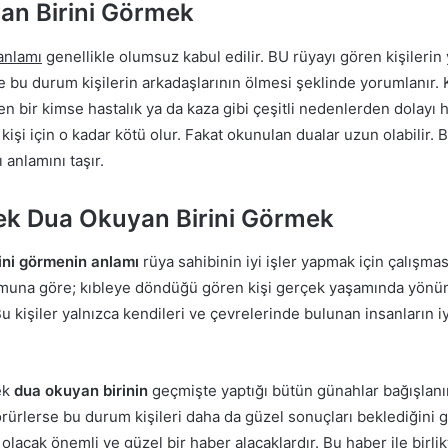
n Birini Görmek
anlamı
genellikle olumsuz kabul edilir. BU rüyayı gören kişileri
e bu durum kişilerin arkadaşlarının ölmesi şeklinde yorumlanır. K
n bir kimse hastalık ya da kaza gibi çeşitli nedenlerden dolayı 
i için o kadar kötü olur. Fakat okunulan dualar uzun olabilir. B
 anlamını taşır.
ek Dua Okuyan Birini Görmek
ini görmenin anlamı
rüya sahibinin iyi işler yapmak için çalışm
orumuna göre; kıbleye döndüğü gören kişi gerçek yaşamında yönü
 kişiler yalnızca kendileri ve çevrelerinde bulunan insanların iyi
ek
dua okuyan birinin
geçmişte yaptığı bütün günahlar bağışlanır
ürlerse bu durum kişileri daha da güzel sonuçları beklediğini gö
cak önemli ve güzel bir haber alacaklardır. Bu haber ile birlikt