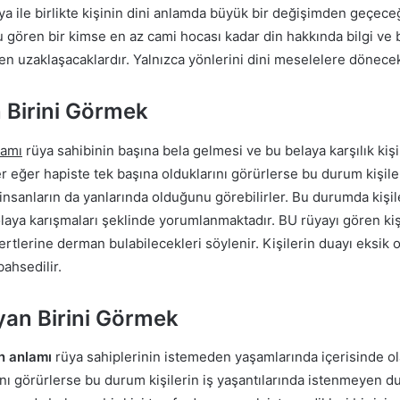
üya ile birlikte kişinin dini anlamda büyük bir değişimden geçeceğ
ören bir kimse en az cami hocası kadar din hakkında bilgi ve bil
en uzaklaşacaklardır. Yalnızca yönlerini dini meselelere dönecek
 Birini Görmek
lamı
rüya sahibinin başına bela gelmesi ve bu belaya karşılık kiş
 eğer hapiste tek başına olduklarını görürlerse bu durum kişiler
insanların da yanlarında olduğunu görebilirler. Bu durumda kişile
 olaya karışmaları şeklinde yorumlanmaktadır. BU rüyayı gören kiş
rtlerine derman bulabilecekleri söylenir. Kişilerin duayı eksik o
ahsedilir.
an Birini Görmek
n anlamı
rüya sahiplerinin istemeden yaşamlarında içerisinde ola
 görürlerse bu durum kişilerin iş yaşantılarında istenmeyen dur