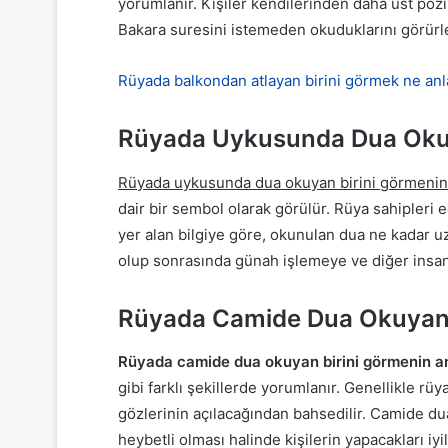
yorumlanır. Kişiler kendilerinden daha üst pozis
Bakara suresini istemeden okuduklarını görürle
Rüyada balkondan atlayan birini görmek ne anl
Rüyada Uykusunda Dua Okuy
Rüyada uykusunda dua okuyan birini görmenin
dair bir sembol olarak görülür. Rüya sahipleri 
yer alan bilgiye göre, okunulan dua ne kadar uz
olup sonrasında günah işlemeye ve diğer insan
Rüyada Camide Dua Okuyan 
Rüyada camide dua okuyan birini görmenin a
gibi farklı şekillerde yorumlanır. Genellikle rüy
gözlerinin açılacağından bahsedilir. Camide d
heybetli olması halinde kişilerin yapacakları iyi