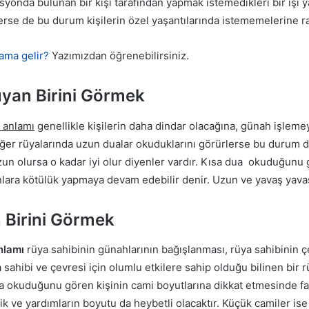
yonda bulunan bir kişi tarafından yapmak istemedikleri bir işi ya
rse de bu durum kişilerin özel yaşantılarında istememelerine ra
ama gelir?
Yazımızdan öğrenebilirsiniz.
an Birini Görmek
 anlamı
genellikle kişilerin daha dindar olacağına, günah işlem
eğer rüyalarında uzun dualar okuduklarını görürlerse bu durum da
un olursa o kadar iyi olur diyenler vardır. Kısa dua okuduğunu gör
lara kötülük yapmaya devam edebilir denir. Uzun ve yavaş yavaş
Birini Görmek
nlamı
rüya sahibinin günahlarının bağışlanması, rüya sahibinin 
a sahibi ve çevresi için olumlu etkilere sahip olduğu bilinen bir 
ua okuduğunu gören kişinin cami boyutlarına dikkat etmesinde f
lik ve yardımların boyutu da heybetli olacaktır. Küçük camiler ise