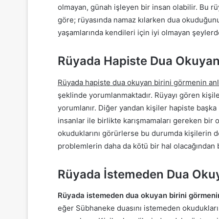
olmayan, günah işleyen bir insan olabilir. Bu r
göre; rüyasında namaz kılarken dua okuduğunu g
yaşamlarında kendileri için iyi olmayan şeylerd
Rüyada Hapiste Dua Okuyan
Rüyada hapiste dua okuyan birini görmenin an
şeklinde yorumlanmaktadır. Rüyayı gören kişiler
yorumlanır. Diğer yandan kişiler hapiste başka 
insanlar ile birlikte karışmamaları gereken bir
okuduklarını görürlerse bu durumda kişilerin de
problemlerin daha da kötü bir hal olacağından b
Rüyada İstemeden Dua Okuy
Rüyada istemeden dua okuyan birini görmeni
eğer Sübhaneke duasını istemeden okuduklarını