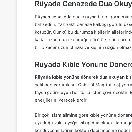
Rüyada Cenazede Dua Okuya
Rüyada cenazede dua okuyan birini görmenin 
bahsedilir. Yaz vakti cenaze kalktığı görülmüşs
kötüdür. Çünkü bu durumda kişilerin ailelerinde
kadar uzun dua okunduğu görülürse bu durum kiş
bir o kadar uzun olması ve kişinin üzgün olması
Rüyada Kıble Yönüne Döner
Rüyada kıble yönüne dönerek dua okuyan bir
şeklinde yorumlanır. Cabir ül Magribi (r.a) y
fayda getirmeyen her türlü işten çevirecektir. Bu
enerjilerini vereceklerdir.
Bir çok İslam alimine göre kıble yönüne döner
uyuduğu vakit ayağa kalkıp dua okuduklarını gör
kendi yaşamlarının kökten değişmesine neden ola